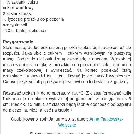
1 ½ szklanki cukru
cukier waniliowy
2 szklanki mąki
½ łyżeczki proszku do pieczenia
szczypta soli
170 g białej czekolady
Przygotowanie
Stoić masło, dodać pokruszoną gorzka czekoladę i zaczekać aż się
rozpuści. Jajka ubić z cukrem cukrem waniliowym na puszystą
masę. Dodać do niej ostudzoną czekoladę z masłem. W osobnej
misce wymieszać mąkę z proszkiem do pieczenia i solą - dodać do
masy czekoladowej i wymieszać. Na koniec posiekać białą
czekoladę na kawałki ok. 1 cm. Dodać je do masy i wymieszać.
Całość przykryć folią spożywczą i wstawić do lodówki na 3 godziny.
Rozgrzać piekarnik do temperatury 160°C. Z ciasta formować kulki
i układać je na blasze wyłożonej pergaminem w odstępach ok 5
cm. Piec ok. 15 minut, aż ciastka będą ładnie odchodzić od papieru
do pieczenia. Można jeść na ciepło:)
Opublikowano
18th January 2012
, autor:
Anna Piątkowska-
Wełyczko
Etykiety:
ciastka i ciasteczka
na słodko