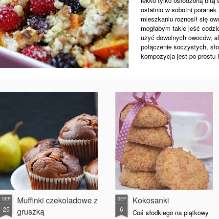
lekko tylko osłodzoną bitą
ostatnio w sobotni poranek
mieszkaniu roznosił się ow
mogłabym takie jeść codzi
użyć dowolnych owoców, ale
połączenie soczystych, sło
kompozycja jest po prostu 
Muffinki czekoladowe z
Kokosanki
SEP
SEP
25
6
gruszką
Coś słodkiego na piątkowy