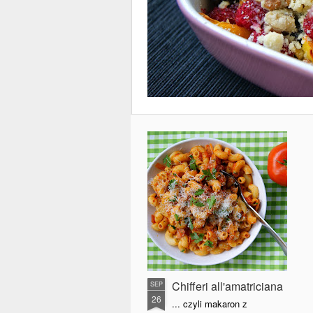
Chifferi all'amatriciana
SEP
26
... czyli makaron z