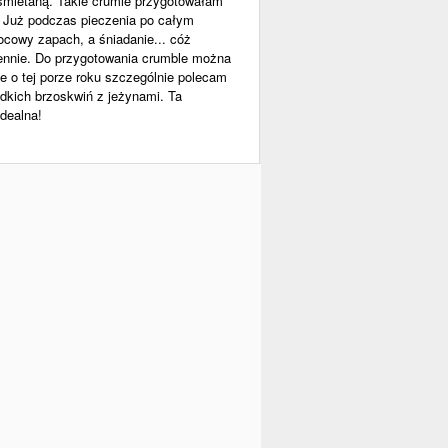
 śmietaną. Takie crumle przygotowałam
. Już podczas pieczenia po całym
ocowy zapach, a śniadanie... cóż
ennie. Do przygotowania crumble można
 o tej porze roku szczególnie polecam
dkich brzoskwiń z jeżynami. Ta
idealna!