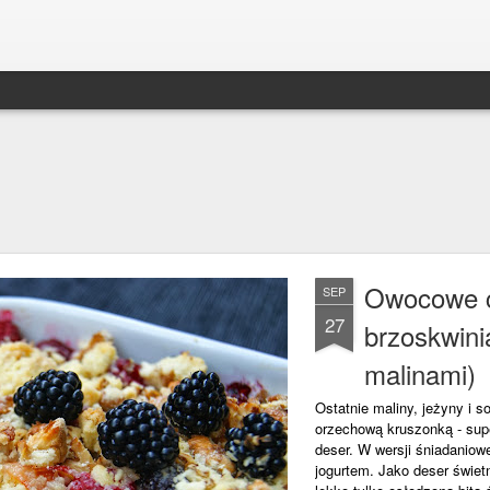
Owocowe c
SEP
27
brzoskwini
malinami)
Ostatnie maliny, jeżyny i 
orzechową kruszonką - sup
deser. W wersji śniadaniow
jogurtem. Jako deser świe