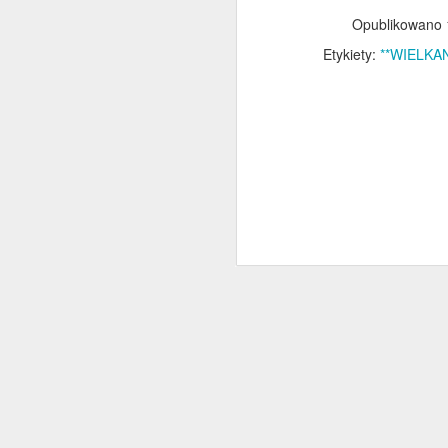
Opublikowano
Etykiety:
**WIELKA
D
M
pi
o
ch
z
św
D