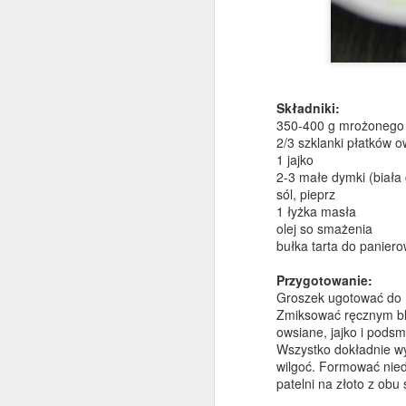
Składniki:
Sałatka z tortellini ze
DEC
350-400 g mrożonego 
30
szpinakiem
2/3 szklanki płatków o
1 jajko
Szybka, prosta i bardzo pożywna
2-3 małe dymki (biała
sałatka na wszelkiego rodzaju
sól, pieprz
imprezy i przyjęcia oraz na lunch
1 łyżka masła
do pracy. Wykorzystałam świeże
olej so smażenia
tortellini z szynką dojrzewającą,
bułka tarta do panier
do tego garść młodych listków
szpinaku, suszone pomidory,
D
Przygotowanie:
pestki słonecznika i dyni, dymka -
Groszek ugotować do m
choć równie dobrze sprawdzi się
Zmiksować ręcznym ble
drobno posiekana czerwona
s
owsiane, jajko i pods
cebulka. Sporo pieprzu oraz
m
Wszystko dokładnie wy
dressing z oliwy, miodu,
b
wilgoć. Formować niedu
musztardy francuskiej i cytryny.
patelni na złoto z obu 