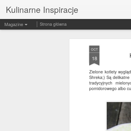
Kulinarne Inspiracje
Magazine
Strona główna
OCT
18
Zielone kotlety wyglą
Shreka;) Są delikatne
tradycyjnych mielon
pomidorowego albo cu