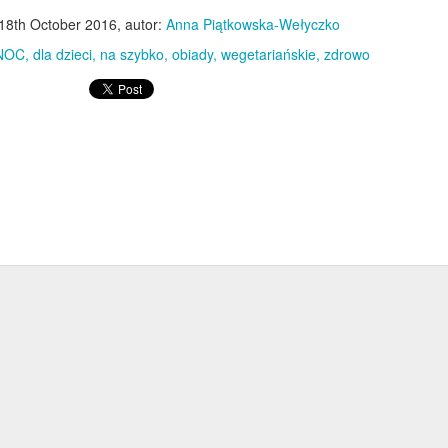
świetnym upominkiem dla
18th October 2016
, autor:
Anna Piątkowska-Wełyczko
bliskich!
NOC
dla dzieci
na szybko
obiady
wegetariańskie
zdrowo
Sałatka z kurczakiem, ananasem i żurawiną
EC
15
Bardzo prosta, a równocześnie elegancka sałatkowa propozycja
na święta, sylwestra i wszelkie mniejsze lub większe przyjęcia.
oja mama robiła w latach 90. bardzo podobną sałatkę z gotowanej
ersi kurczaka, ananasa z puszki, kukurydzy i rodzynek. Ja troszkę
dświeżyłam ten przepis - zamiast gotować mięso, doprawiłam je solą,
ili i kurkumą i podsmażyłam na niewielkiej ilości oleju. Rodzynki
amieniłam na suszoną żurawinę - bardziej kwaskową i nadającą
iątecznego charakteru...
Czekolada na gorąco z wiśniówką
EC
9
Rarytas dla dorosłych! Gęsta, kremowa czekolada z alkoholową
nutą wiśniówki i bitą śmietaną.