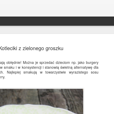
Kotleciki z zielonego groszku
dają obłędnie! Można je sprzedać dzieciom np. jako burgery
 w smaku i w konsystencji i stanowią świetną alternatywę dla
Bakłażan po kaszubsk
DEC
ych. Najlepiej smakują w towarzystwie wyrazistego sosu
30
rry.
Bakłażan ala śledź po kaszubsku to był 
świąt w mojej rodzinie! Zniknął ze stołu s
śledzie;) Robi się je szybko, a co ważniejsze, m
trzy dni wcześniej - będą jeszcze smaczniejsze. 
alternatywa dla wszystkich wegetarian i wegan!