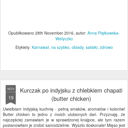
Opublikowano
28th November 2016
, autor:
Anna Piątkowska-
Wełyczko
Etykiety:
Karnawał
na szybko
obiady
sałatki
zdrowo
Kurczak po indyjsku z chlebkiem chapati
NOV
19
(butter chicken)
Uwielbiam indyjską kuchnię - pełną smaków, aromatów i kolorów!
Butter chicken to jedno z moich ulubionych dań. Przyznaję, że
najczęściej zamawiam je w sprawdzonej knajpce, ale tym razem
postanowiłam je zrobić samodzielnie. Wyszło doskonale! Mięso jest