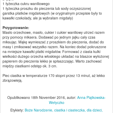
1 łyżeczka cukru waniliowego
1 łyżeczka proszku do pieczenia lub sody oczyszczonej
garstka płatków migdałowych (w oryginalnym przepisie były to
kawałki czekolady, ale ja wybrałam migdały)
Przygotowanie:
Masło orzechowe, masło, cukier i cukier waniliowy utrzeć razem
przy pomocy miksera. Dodawać po jednym jajku cały czas
miksując. Mąkę wymieszać z proszkiem do pieczenia, dodać do
masy i zmiksować wszystko razem. Na koniec dodać pokruszone
na mniejsze kawałki płatki migdałów. Formować z ciasta kulki
wielkości dużego orzecha włoskiego układać na blaszce wyłożonej
papierem do pieczenia lekko je spłaszczając. Warto zachować
między ciastkami odstęp ok. 3 cm.
Piec ciastka w temperaturze 170 stopni przez 13 minut, aż lekko
zbrązowieją.
Opublikowano
18th November 2016
, autor:
Anna Piątkowska-
Wełyczko
Etykiety:
Boże Narodzenie
ciastka i ciasteczka
dla dzieci