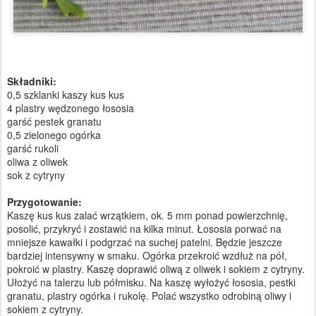
Składniki:
0,5 szklanki kaszy kus kus
4 plastry wędzonego łososia
garść pestek granatu
0,5 zielonego ogórka
garść rukoli
oliwa z oliwek
sok z cytryny
Przygotowanie:
Kaszę kus kus zalać wrzątkiem, ok. 5 mm ponad powierzchnię,
posolić, przykryć i zostawić na kilka minut. Łososia porwać na
mniejsze kawałki i podgrzać na suchej patelni. Będzie jeszcze
bardziej intensywny w smaku. Ogórka przekroić wzdłuż na pół,
pokroić w plastry. Kaszę doprawić oliwą z oliwek i sokiem z cytryny.
Ułożyć na talerzu lub półmisku. Na kaszę wyłożyć łososia, pestki
granatu, plastry ogórka i rukolę. Polać wszystko odrobiną oliwy i
sokiem z cytryny.