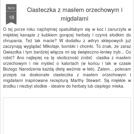
Ciasteczka z masłem orzechowym i
NOV
18
migdałami
O tej porze roku najchętniej opatuliłabym się w koc i zanurzyła w
miękkiej kanapie z kubkiem gorącej herbaty i czymś słodkim do
chrupania. Też tak macie? W dodatku z witryn sklepowych już
zaczynają wyglądać Mikołaje, bombki i choinki. To znak, że zaraz
Gwiazdka i tym bardziej włącza mi się świąteczno-leniwy tryb... Co
robić? Ano najlepiej na tę okoliczność zrobić ciastka z masłem
orzechowym i nie myśleć o kaloriach (w końcu i tak w czasie
Bożego Narodzenia każdą dietę weźmie w łeb). Zatem... polecam
przepis na doskonałe ciasteczka z masłem orzechowym i
migdałami inspirowane recepturą Marthy Stewart. Są miękkie w
środku i niezbyt słodkie - idealne do herbaty lub ciepłego mleka.