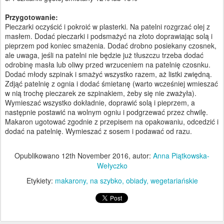
Przygotowanie:
Pieczarki oczyścić i pokroić w plasterki. Na patelni rozgrzać olej z
masłem. Dodać pieczarki i podsmażyć na złoto doprawiając solą i
pieprzem pod koniec smażenia. Dodać drobno posiekany czosnek,
ale uwaga, jeśli na patelni nie będzie już tłuszczu trzeba dodać
odrobinę masła lub oliwy przed wrzuceniem na patelnię czosnku.
Dodać młody szpinak i smażyć wszystko razem, aż listki zwiędną.
Zdjąć patelnię z ognia i dodać śmietanę (warto wcześniej wmieszać
w nią trochę pieczarek ze szpinakiem, żeby się nie zważyła).
Wymieszać wszystko dokładnie, doprawić solą i pieprzem, a
następnie postawić na wolnym ogniu i podgrzewać przez chwilę.
Makaron ugotować zgodnie z przepisem na opakowaniu, odcedzić i
dodać na patelnię. Wymieszać z sosem i podawać od razu.
Opublikowano
12th November 2016
, autor:
Anna Piątkowska-
Wełyczko
Etykiety:
makarony
na szybko
obiady
wegetariańskie