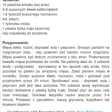
10 plastrów schabu bez kości
6-8 suszonych śliwek kalifornijskich
1/2 łyżeczki suszonego rozmarynu
sól, pieprz
1 łyżeczka miodu
1 płaska łyżka mąki pszennej\
olej rzepakowy do smażenia
Przygotowanie:
Mięso lekko rozbić, doprawić sola i pieprzem. Smażyć partiami na
rozgrzanym oleju - olej powinien być bardzo mocno rozgrzany.
Mięso powinno być dobrze zrumienione z obu stron. Podsmażone
kawałki mięsa przekładać do rondla. Na patelnię wlać ok. 3 szklanki
wody i podgrzewać - wymywamy w ten sposób cały smak, który
pozostał na patelni po smażeniu mięsa. Zalać płynem mięso w
rondelku. Dodać suszone śliwki, rozmaryn, miód i gotować pod
przykryciem przez 20 minut. Spróbować sosu - doprawić solą i
pieprzem jeśli jest taka potrzeba. Pół szklanki wody wymieszać
bardzo dokładnie z płaską łyżką mąki. Dodać płyn do sosu cały
czas mieszając. Gotować wszystko razem jeszcze przez 3-4
minuty. Podawać z pęczakiem, kaszą gryczaną, kopytkami lub
kluskami śląskimi.
Opublikowano
16th November 2016
, autor:
Anna Piątkowska-