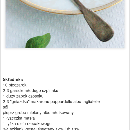
Składniki:
10 pieczarek
2-3 garście młodego szpinaku
1 duży ząbek czosnku
2-3 "gniazdka" makaronu pappardelle albo tagliatelle
sól
pieprz grubo mielony albo młotkowany
1 łyżeczka masła
1 łyżka oleju rzepakowego
3/4 szklanki gęstej śmietany 12% lub 18%