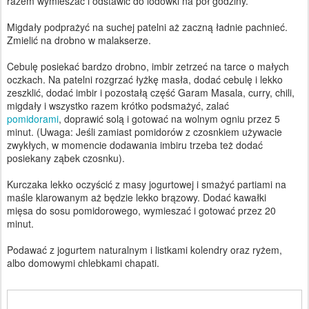
razem wymieszać i odstawić do lodówki na pół godziny.
Migdały podprażyć na suchej patelni aż zaczną ładnie pachnieć.
Zmielić na drobno w malakserze.
Cebulę posiekać bardzo drobno, imbir zetrzeć na tarce o małych
oczkach. Na patelni rozgrzać łyżkę masła, dodać cebulę i lekko
zeszklić, dodać imbir i pozostałą część Garam Masala, curry, chili,
migdały i wszystko razem krótko podsmażyć, zalać
pomidorami
, doprawić solą i gotować na wolnym ogniu przez 5
minut. (Uwaga: Jeśli zamiast pomidorów z czosnkiem używacie
zwykłych, w momencie dodawania imbiru trzeba też dodać
posiekany ząbek czosnku).
Kurczaka lekko oczyścić z masy jogurtowej i smażyć partiami na
maśle klarowanym aż będzie lekko brązowy. Dodać kawałki
mięsa do sosu pomidorowego, wymieszać i gotować przez 20
minut.
Podawać z jogurtem naturalnym i listkami kolendry oraz ryżem,
albo domowymi chlebkami chapati.