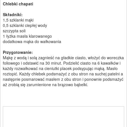
Chlebki chapati
Składniki:
1,5 szklanki mąki
0,5 szklanki ciepłej wody
szczypta soli
1 łyżka masła klarowanego
dodatkowa mąka do wałkowania
Przygotowanie:
Mąkę z wodą i solą zagnieść na gładkie ciasto, włożyć do woreczka
foliowego i odstawić na 30 minut. Podzielić ciasto na 6 kawałków i
każdy rozwałkować na cieniutki placek podsypując mąką. Masło
roztopić. Każdy chlebek podsmażyć z obu stron na suchej patelni a
następnie posmarować masłem z obu stron i ponownie podsmażyć
aż zrobią się zarumienione na brązowo bąbelki.