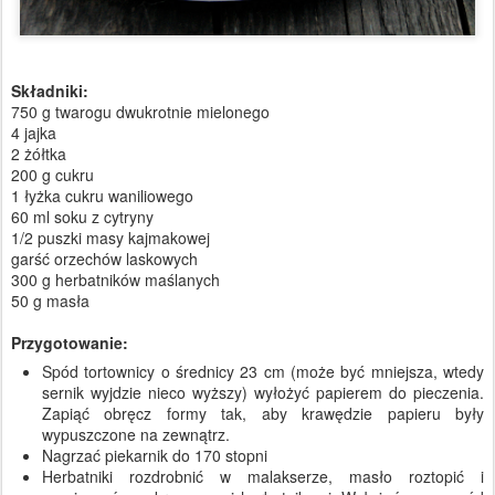
Składniki:
750 g twarogu dwukrotnie mielonego
4 jajka
2 żółtka
200 g cukru
1 łyżka cukru waniliowego
60 ml soku z cytryny
1/2 puszki masy kajmakowej
garść orzechów laskowych
300 g herbatników maślanych
50 g masła
Przygotowanie:
Spód tortownicy o średnicy 23 cm (może być mniejsza, wtedy
sernik wyjdzie nieco wyższy) wyłożyć papierem do pieczenia.
Zapiąć obręcz formy tak, aby krawędzie papieru były
wypuszczone na zewnątrz.
Nagrzać piekarnik do 170 stopni
Herbatniki rozdrobnić w malakserze, masło roztopić i