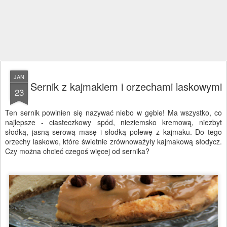
JAN
Sernik z kajmakiem i orzechami laskowymi
23
Ten sernik powinien się nazywać niebo w gębie! Ma wszystko, co
najlepsze - ciasteczkowy spód, nieziemsko kremową, niezbyt
słodką, jasną serową masę i słodką polewę z kajmaku. Do tego
orzechy laskowe, które świetnie zrównoważyły kajmakową słodycz.
Czy można chcieć czegoś więcej od sernika?