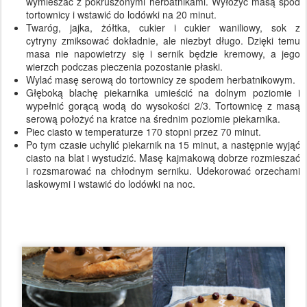
wymieszać z pokruszonymi herbatnikami. Wyłożyć masą spód
tortownicy i wstawić do lodówki na 20 minut.
Twaróg, jajka, żółtka, cukier i cukier waniliowy, sok z
cytryny zmiksować dokładnie, ale niezbyt długo. Dzięki temu
masa nie napowietrzy się i sernik będzie kremowy, a jego
wierzch podczas pieczenia pozostanie płaski.
Wylać masę serową do tortownicy ze spodem herbatnikowym.
Głęboką blachę piekarnika umieścić na dolnym poziomie i
wypełnić gorącą wodą do wysokości 2/3. Tortownicę z masą
serową położyć na kratce na średnim poziomie piekarnika.
Piec ciasto w temperaturze 170 stopni przez 70 minut.
Po tym czasie uchylić piekarnik na 15 minut, a następnie wyjąć
ciasto na blat i wystudzić. Masę kajmakową dobrze rozmieszać
i rozsmarować na chłodnym serniku. Udekorować orzechami
laskowymi i wstawić do lodówki na noc.