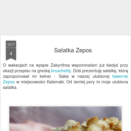
OCT
Sałatka Zepos
4
O wakacjach na wyspie Zakynthos wspominałam już kiedyś przy
okazji przepisu na grecką
bruschettę
. Dziś prezentuję sałatkę, którą
zaproponował mi kelner - Sakis w naszej ulubionej
tawernie
Zepos
w miejscowości Kalamaki. Od tamtej pory to moja ulubiona
sałatka.