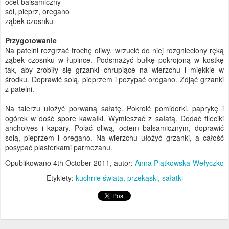
ocet balsamiczny
sól, pieprz, oregano
ząbek czosnku
Przygotowanie
Na patelni rozgrzać trochę oliwy, wrzucić do niej rozgnieciony ręką
ząbek czosnku w łupince. Podsmażyć bułkę pokrojoną w kostkę
tak, aby zrobiły się grzanki chrupiące na wierzchu i miękkie w
środku. Doprawić solą, pieprzem i pozypać oregano. Zdjąć grzanki
z patelni.
Na talerzu ułożyć porwaną sałatę. Pokroić pomidorki, paprykę i
ogórek w dość spore kawałki. Wymieszać z sałatą. Dodać fileciki
anchoives i kapary. Polać oliwą, octem balsamicznym, doprawić
solą, pieprzem i oregano. Na wierzchu ułożyć grzanki, a całość
posypać plasterkami parmezanu.
Opublikowano
4th October 2011
, autor:
Anna Piątkowska-Wełyczko
Etykiety:
kuchnie świata
przekąski
sałatki