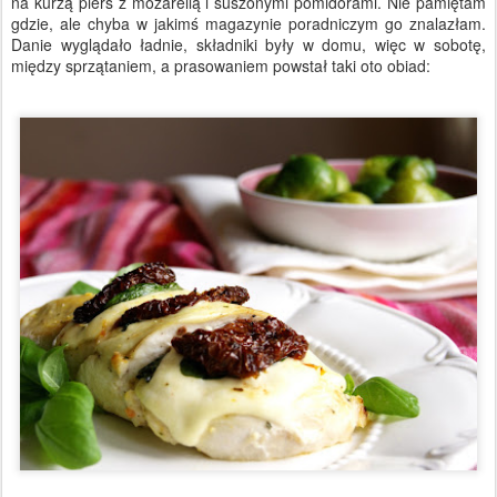
na kurzą pierś z mozarellą i suszonymi pomidorami. Nie pamiętam
gdzie, ale chyba w jakimś magazynie poradniczym go znalazłam.
Danie wyglądało ładnie, składniki były w domu, więc w sobotę,
między sprzątaniem, a prasowaniem powstał taki oto obiad: