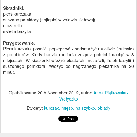
Składniki:
pierś kurczaka
suszone pomidory (najlepiej w zalewie ziołowej)
mozarella
świeża bazylia
Przygotowanie:
Pierś kurczaka posolić, popieprzyć - podsmażyć na oliwie (zalewie)
z pomidorów. Kiedy będzie rumiania zdjąć z patelni i naciąć w 3
miejscach. W kieszonki włożyć plasterek mozarelli, listek bazylii i
suszonego pomidora. Włożyć do nagrzanego piekarnika na 20
minut.
Opublikowano
20th November 2012
, autor:
Anna Piątkowska-
Wełyczko
Etykiety:
kurczak
mięso
na szybko
obiady