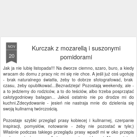
Kurczak z mozarellą i suszonymi
NOV
20
pomidorami
Jak ja nie lubię listopada!!! Na dworze ciemno, szaro, buro, a kiedy
wracam do domu z pracy nic mi się nie chce. A jeśli już coś ugotuję
- brak naturalnego światła, żeby to dobrze sfotografować, brak
czasu, żeby opublikować...Beznadzieja! Pozostają weekendy, ale -
a to jedziemy do rodziców, a to do teściów, albo trzeba posprzątać
całotygodniowy bałagan... Jakoś ostatnio nie po drodze mi do
kuchni.Zdecydowanie - jesień nie nastraja mnie do dzielenia się
swoją kulinarną twórczością.
Pozostaje szybki przegląd prasy kobiecej i kulinarnej, czerpanie
inspiracji, pomysłów, notowanie - żeby nie pozostać w tyle;)
Właśnie podczas takiego przeglądu prasy wpadł mi w oko przepis