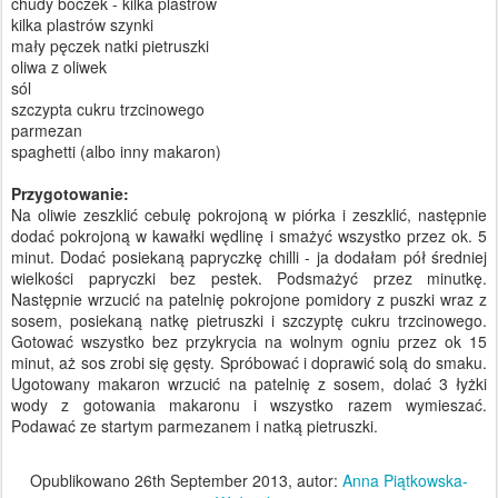
chudy boczek - kilka plastrów
kilka plastrów szynki
mały pęczek natki pietruszki
oliwa z oliwek
sól
szczypta cukru trzcinowego
parmezan
spaghetti (albo inny makaron)
Przygotowanie:
Na oliwie zeszklić cebulę pokrojoną w piórka i zeszklić, następnie
dodać pokrojoną w kawałki wędlinę i smażyć wszystko przez ok. 5
minut. Dodać posiekaną papryczkę chilli - ja dodałam pół średniej
wielkości papryczki bez pestek. Podsmażyć przez minutkę.
Następnie wrzucić na patelnię pokrojone pomidory z puszki wraz z
sosem, posiekaną natkę pietruszki i szczyptę cukru trzcinowego.
Gotować wszystko bez przykrycia na wolnym ogniu przez ok 15
minut, aż sos zrobi się gęsty. Spróbować i doprawić solą do smaku.
Ugotowany makaron wrzucić na patelnię z sosem, dolać 3 łyżki
wody z gotowania makaronu i wszystko razem wymieszać.
Podawać ze startym parmezanem i natką pietruszki.
Opublikowano
26th September 2013
, autor:
Anna Piątkowska-