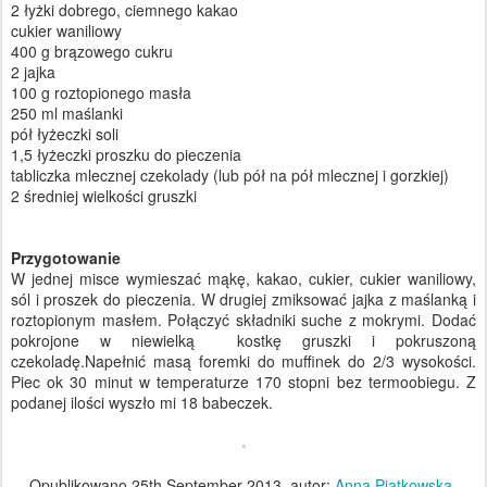
2 łyżki dobrego, ciemnego kakao
cukier waniliowy
400 g brązowego cukru
2 jajka
100 g roztopionego masła
250 ml maślanki
pół łyżeczki soli
1,5 łyżeczki proszku do pieczenia
tabliczka mlecznej czekolady (lub pół na pół mlecznej i gorzkiej)
2 średniej wielkości gruszki
Przygotowanie
W jednej misce wymieszać mąkę, kakao, cukier, cukier waniliowy,
sól i proszek do pieczenia. W drugiej zmiksować jajka z maślanką i
roztopionym masłem. Połączyć składniki suche z mokrymi. Dodać
pokrojone w niewielką kostkę gruszki i pokruszoną
czekoladę.Napełnić masą foremki do muffinek do 2/3 wysokości.
Piec ok 30 minut w temperaturze 170 stopni bez termoobiegu. Z
podanej ilości wyszło mi 18 babeczek.
Opublikowano
25th September 2013
, autor:
Anna Piątkowska-