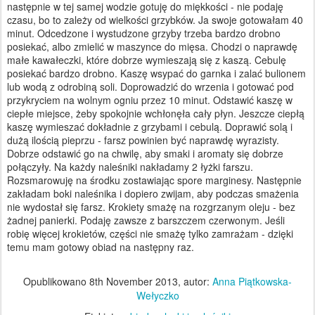
następnie w tej samej wodzie gotuję do miękkości - nie podaję
czasu, bo to zależy od wielkości grzybków. Ja swoje gotowałam 40
minut. Odcedzone i wystudzone grzyby trzeba bardzo drobno
posiekać, albo zmielić w maszynce do mięsa. Chodzi o naprawdę
małe kawałeczki, które dobrze wymieszają się z kaszą. Cebulę
posiekać bardzo drobno. Kaszę wsypać do garnka i zalać bulionem
lub wodą z odrobiną soli. Doprowadzić do wrzenia i gotować pod
przykryciem na wolnym ogniu przez 10 minut. Odstawić kaszę w
ciepłe miejsce, żeby spokojnie wchłonęła cały płyn. Jeszcze ciepłą
kaszę wymieszać dokładnie z grzybami i cebulą. Doprawić solą i
dużą ilością pieprzu - farsz powinien być naprawdę wyrazisty.
Dobrze odstawić go na chwilę, aby smaki i aromaty się dobrze
połączyły. Na każdy naleśniki nakładamy 2 łyżki farszu.
Rozsmarowuję na środku zostawiając spore marginesy. Następnie
zakładam boki naleśnika i dopiero zwijam, aby podczas smażenia
nie wydostał się farsz. Krokiety smażę na rozgrzanym oleju - bez
żadnej panierki. Podaję zawsze z barszczem czerwonym. Jeśli
robię więcej krokietów, części nie smażę tylko zamrażam - dzięki
temu mam gotowy obiad na następny raz.
Opublikowano
8th November 2013
, autor:
Anna Piątkowska-
Wełyczko