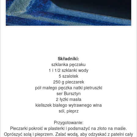
Składniki:
szklanka pęczaku
1 i 1/2 szklanki wody
5 szalotek
250 g pieczarek
pół małego pęczka natki pietruszki
ser Bursztyn
2 łyżki masła
kieliszek białego wytrawnego wina
sól, pieprz
Przygotowanie:
Pieczarki pokroić w plasterki i podsmażyć na złoto na maśle.
Oprószyć solą i pieprzem. Zalać wodą, aby odzyskać z patelni cały