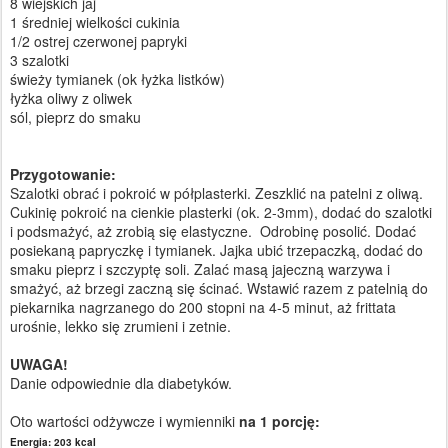
8 wiejskich jaj
1 średniej wielkości cukinia
1/2 ostrej czerwonej papryki
3 szalotki
świeży tymianek (ok łyżka listków)
łyżka oliwy z oliwek
sól, pieprz do smaku
Przygotowanie:
Szalotki obrać i pokroić w półplasterki. Zeszklić na patelni z oliwą.
Cukinię pokroić na cienkie plasterki (ok. 2-3mm), dodać do szalotki
i podsmażyć, aż zrobią się elastyczne. Odrobinę posolić. Dodać
posiekaną papryczkę i tymianek. Jajka ubić trzepaczką, dodać do
smaku pieprz i szczyptę soli. Zalać masą jajeczną warzywa i
smażyć, aż brzegi zaczną się ścinać. Wstawić razem z patelnią do
piekarnika nagrzanego do 200 stopni na 4-5 minut, aż frittata
urośnie, lekko się zrumieni i zetnie.
UWAGA!
Danie odpowiednie dla diabetyków.
Oto wartości odżywcze i wymienniki
na 1 porcję:
Energia:
203 kcal