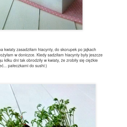
Makaron al baffo - w kremowym sosie pomidorowym z
EC
9
szynką
 ostatnio ulubiony makaron moich dzieci, czyli odkrycie z TikToka, u
as nazywane makaron Brunetti, ale właściwie nazywa się al baffo
czyli wąsy;)) Makaronowe wstążki otoczone są kremowym sosem
na kwiaty zasadziłam hiacynty, do skorupek po jajkach
omidorowym ze śmietanką i szynką. Pyszne i sycące!
ułożyłam w doniczce. Kiedy sadziłam hiacynty były jeszcze
u kilku dni tak obrodziły w kwiaty, że zrobiły się ciężkie
ć... pałeczkami do sushi:)
Ciasteczka z kawałkami czekolady
EC
8
Chocolate chip cookies, czyli słynne amerykańskie ciasteczka z
kawałkami czekolady. Chrupiące na wierzchu, miękkie w środku,
jlepiej smakują jeszcze ciepłe, ale są doskonałe także na drugi, czy
zeci dzień. Tak słyszałam... U nas nigdy tyle nie przetrwały;)