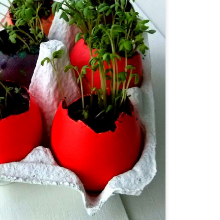
Szybka sałatka z ananasem i boczkiem
OV
18
Połączenie sałaty rzymskiej ze słodkim ananasem z puszki,
kwaskowymi pomidorkami, wyrazistym, chrupiącym boczkiem i
armezanem to ostatnio moja ulubiona sałatka. Całość polana
essingiem z zalewy z ananasa, oliwy z oliwek i odrobiny miodowej
sztardy. Z bagietką lub ciabatą fantastycznie sprawdza się na szybki
unch, ale równie dobrze sprawdzi się jako dodatek warzywny do
iadu, albo kolacji. Świetnie smakuje z pikantną questadillą!
Domowe bułki do hot dogów
AY
24
Lubię robić domowy "fast food", choć ze słowem fast nie ma
wiele wspólnego. No chyba, że chodzi o szybkość znikania;)
yspecjalizowałam się w pizzy, całkiem niezłe wychodzą mi burgery,
zyszła pora na hot dogi. I tak wiem, parówki to samo zło! Ale...
ożna znaleźć takie z naprawdę dobrym składem, z dużą ilościa
hudego mięsa i bez konserwantów, ani zbędnych dodatków. Jeśli