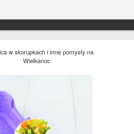
ica w skorupkach i inne pomysły na
Wielkanoc
Bakłażan po kaszubsk
DEC
30
Bakłażan ala śledź po kaszubsku to był 
świąt w mojej rodzinie! Zniknął ze stołu s
śledzie;) Robi się je szybko, a co ważniejsze, m
trzy dni wcześniej - będą jeszcze smaczniejsze. 
alternatywa dla wszystkich wegetarian i wegan!