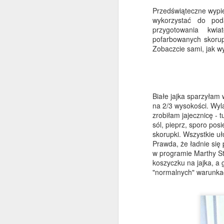
Przedświąteczne wypiek
wykorzystać do pod
przygotowania kwi
pofarbowanych skorup
Zobaczcie sami, jak w
Sałatka z tortellini ze
DEC
30
szpinakiem
Szybka, prosta i bardzo pożywna
Białe jajka sparzyłam
sałatka na wszelkiego rodzaju
na 2/3 wysokości. Wyl
imprezy i przyjęcia oraz na lunch
zrobiłam jajecznicę - 
do pracy. Wykorzystałam świeże
sól, pieprz, sporo pos
tortellini z szynką dojrzewającą,
skorupki. Wszystkie u
do tego garść młodych listków
Prawda, że ładnie się
szpinaku, suszone pomidory,
D
w programie Marthy St
pestki słonecznika i dyni, dymka -
koszyczku na jajka, a
choć równie dobrze sprawdzi się
"normalnych" warunkac
drobno posiekana czerwona
s
cebulka. Sporo pieprzu oraz
m
dressing z oliwy, miodu,
b
musztardy francuskiej i cytryny.