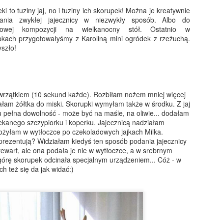
i to tuziny jaj, no i tuziny ich skorupek! Można je kreatywnie
ania zwykłej jajecznicy w niezwykły sposób. Albo do
atowej kompozycji na wielkanocny stół. Ostatnio w
kach przygotowałyśmy z Karoliną mini ogródek z rzeżuchą.
yszło!
Żurawina do mięs i
Tatar z wędzonego
DEC
DEC
21
20
serów - świąteczna!
łososia
Zimowa konfitura z żurawiny do
Doskonała propozycja na święta,
 wrzątkiem (10 sekund każde). Rozbiłam nożem mniej więcej
mięs, serów, wędlin, no i
sylwestra, karnawał... Mojego
ałam żółtka do miski. Skorupki wymyłam także w środku. Z jaj
oczywiście oscypków na gorąco
tatara z łososia przygotowuję na
tu pełna dowolność - może być na maśle, na oliwie... dodałam
to klasyka. Kojarzy mi się z
bazie dwóch rodzajów tej ryby -
iekanego szczypiorku i koperku. Jajecznicą nadziałam
wyjazdami w góry, albo
wędzonej na ciepło i na zimno.
łożyłam w wytłoczce po czekoladowych jajkach Milka.
kanapkami z pasztetem mojej
Dzięki temu ma niepowtarzalny
 prezentują? Widziałam kiedyś ten sposób podania jajecznicy
mamy. W sklepach można ją
smak i przyjemną strukturę.
Makowiec drożdżowy - warkocz
EC
ewart, ale ona podała je nie w wytłoczce, a w srebrnym
kupić bez problemu, ale domowa
Doprawiam sokiem z cytryny,
16
Bardzo efektowny, wilgotny i aromatyczny makowiec. Podobnie
 górę skorupek odcinała specjalnym urządzeniem... Cóż - w
nie ma sobie równych! Zwłaszcza
kaparami, cebulką i ogórkami
jak Makowiec - Gwiazda Betlejemska przygotowuję go na bazie
h też się da jak widać:)
w moim świątecznym wydaniu - z
konserwowymi. Na koniec
prawdzonego przepisu na ciasto drożdżowe mojej babci i gotowej
sokiem pomarańczowym oraz
majonez - ja lubię dodać go sporo,
asy makowej, którą doprawiam po swojemu, aby była naprawdę
korzennym aromatem cynamonu i
ale można także pominąć ten
ogata w smaku.
goździków. Zapakowana w ładny
element.
słoiczek i przewiązana
wstążeczką będzie także