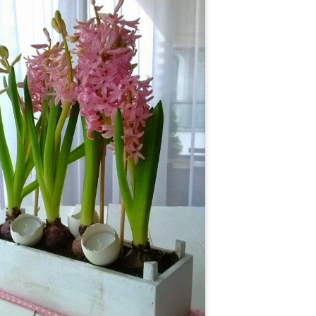
świetnym upominkiem dla
bliskich!
Sałatka z kurczakiem, ananasem i żurawiną
EC
15
Bardzo prosta, a równocześnie elegancka sałatkowa propozycja
na święta, sylwestra i wszelkie mniejsze lub większe przyjęcia.
oja mama robiła w latach 90. bardzo podobną sałatkę z gotowanej
ersi kurczaka, ananasa z puszki, kukurydzy i rodzynek. Ja troszkę
dświeżyłam ten przepis - zamiast gotować mięso, doprawiłam je solą,
ili i kurkumą i podsmażyłam na niewielkiej ilości oleju. Rodzynki
amieniłam na suszoną żurawinę - bardziej kwaskową i nadającą
iątecznego charakteru...
Czekolada na gorąco z wiśniówką
EC
9
Rarytas dla dorosłych! Gęsta, kremowa czekolada z alkoholową
nutą wiśniówki i bitą śmietaną.