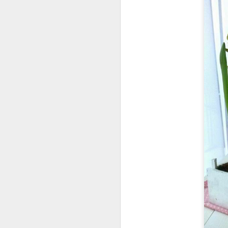
D
M
pi
o
ch
z
św
D