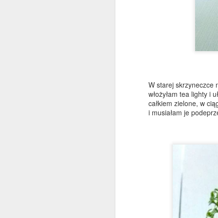
D
To
n
(
W starej skrzyneczce 
p
włożyłam tea lighty i 
całkiem zielone, w ciąg
i musiałam je podeprze
D
na
tr