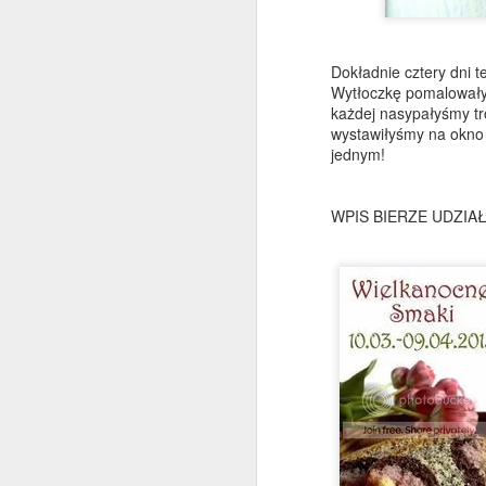
d
ca
h
Dokładnie cztery dni 
Wytłoczkę pomalowałyś
M
każdej nasypałyśmy tr
wystawiłyśmy na okno 
jednym!
mo
d
WPIS BIERZE UDZIA
sk
s
cu
d
j
ud
M
z
Z
w