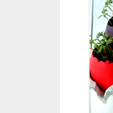
N
p
dr
mu
l
ob
M
W
pr
m
c