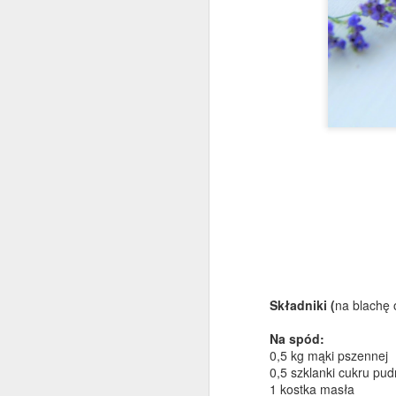
Sałatka z tortellini ze
DEC
30
szpinakiem
Szybka, prosta i bardzo pożywna
sałatka na wszelkiego rodzaju
imprezy i przyjęcia oraz na lunch
do pracy. Wykorzystałam świeże
tortellini z szynką dojrzewającą,
do tego garść młodych listków
szpinaku, suszone pomidory,
D
pestki słonecznika i dyni, dymka -
choć równie dobrze sprawdzi się
Składniki (
na blachę
drobno posiekana czerwona
s
cebulka. Sporo pieprzu oraz
m
Na spód:
dressing z oliwy, miodu,
b
0,5 kg mąki pszennej
musztardy francuskiej i cytryny.
0,5
szklanki cukru pud
1 kostka masła