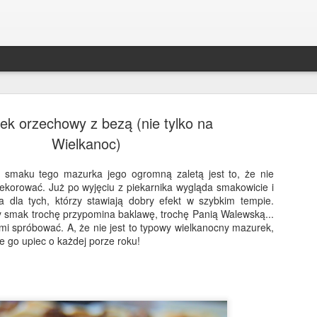
k orzechowy z bezą (nie tylko na
Wielkanoc)
 smaku tego mazurka jego ogromną zaletą jest to, że nie
dekorować. Już po wyjęciu z piekarnika wygląda smakowicie i
Bakłażan po kaszubsk
DEC
a dla tych, którzy stawiają dobry efekt w szybkim tempie.
30
smak trochę przypomina baklawę, trochę Panią Walewską...
Bakłażan ala śledź po kaszubsku to był 
mi spróbować. A, że nie jest to typowy wielkanocny mazurek,
świąt w mojej rodzinie! Zniknął ze stołu s
 go upiec o każdej porze roku!
śledzie;) Robi się je szybko, a co ważniejsze, m
trzy dni wcześniej - będą jeszcze smaczniejsze. 
alternatywa dla wszystkich wegetarian i wegan!