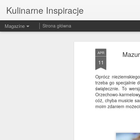
Kulinarne Inspiracje
Magazine
Strona główna
Mazure
APR
11
Oprócz nieziemskiego
trzeba go specjalnie 
świątecznie. To wersj
Orzechowo-karmelowy 
cóż, chyba musicie sa
moim zdaniem możecie