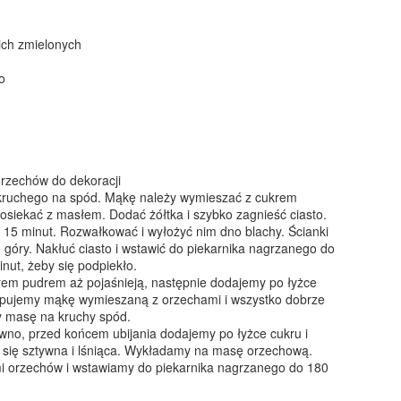
świetnym upominkiem dla
bliskich!
ich zmielonych
Sałatka z kurczakiem, ananasem i żurawiną
EC
o
15
Bardzo prosta, a równocześnie elegancka sałatkowa propozycja
na święta, sylwestra i wszelkie mniejsze lub większe przyjęcia.
oja mama robiła w latach 90. bardzo podobną sałatkę z gotowanej
ersi kurczaka, ananasa z puszki, kukurydzy i rodzynek. Ja troszkę
dświeżyłam ten przepis - zamiast gotować mięso, doprawiłam je solą,
ili i kurkumą i podsmażyłam na niewielkiej ilości oleju. Rodzynki
rzechów do dekoracji
amieniłam na suszoną żurawinę - bardziej kwaskową i nadającą
kruchego na spód. Mąkę należy wymieszać z cukrem
iątecznego charakteru...
osiekać z masłem. Dodać żółtka i szybko zagnieść ciasto.
 15 minut. Rozwałkować i wyłożyć nim dno blachy. Ścianki
 góry. Nakłuć ciasto i wstawić do piekarnika nagrzanego do
nut, żeby się podpiekło.
Czekolada na gorąco z wiśniówką
EC
rem pudrem aż pojaśnieją, następnie dodajemy po łyżce
9
Rarytas dla dorosłych! Gęsta, kremowa czekolada z alkoholową
pujemy mąkę wymieszaną z orzechami i wszystko dobrze
nutą wiśniówki i bitą śmietaną.
 masę na kruchy spód.
ywno, przed końcem ubijania dodajemy po łyżce cukru i
i się sztywna i lśniąca. Wykładamy na masę orzechową.
 orzechów i wstawiamy do piekarnika nagrzanego do 180