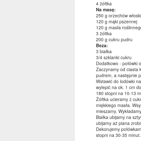
4 żółtka
Na masę:
250 g orzechów włosk
120 g mąki pszennej
D
120 g masła roślinneg
3 żółtka
200 g cukru pudru
M
Beza:
pi
3 białka
o
3/4 szklanki cukru
ch
Dodatkowo - połówki o
z
Zaczynamy od ciasta 
św
pudrem, a następnie p
Wstawić do lodówki na
wylepić na ok. 1 cm do
180 stopni na 10-13 mi
D
Żółtka ucieramy z cuk
miękkiego masła. Wsy
mieszamy. Wykładamy
Białka ubijamy na szt
ubijamy aż piana zrob
Dekorujemy połówkami
stopni na 30-35 minut.