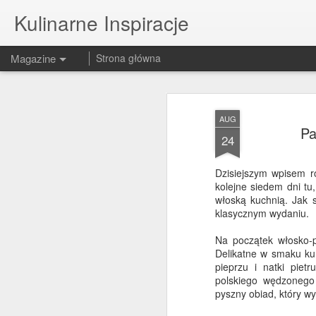
Kulinarne Inspiracje
Magazine
Strona główna
AUG
Pa
24
Dzisiejszym wpisem r
kolejne siedem dni tu
włoską kuchnią. Jak 
klasycznym wydaniu.
Na początek włosko-p
Delikatne w smaku kur
pieprzu i natki piet
polskiego wędzonego
pyszny obiad, który wy