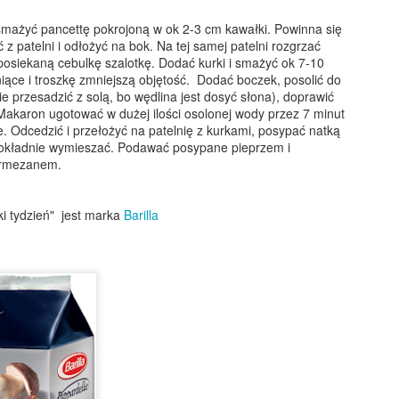
świetnym upominkiem dla
smażyć pancettę pokrojoną w ok 2-3 cm kawałki. Powinna się
bliskich!
 z patelni i odłożyć na bok. Na tej samej patelni rozgrzać
j posiekaną cebulkę szalotkę. Dodać kurki i smażyć ok 7-10
Sałatka z kurczakiem, ananasem i żurawiną
EC
śniące i troszkę zmniejszą objętość. Dodać boczek, posolić do
15
Bardzo prosta, a równocześnie elegancka sałatkowa propozycja
 przesadzić z solą, bo wędlina jest dosyć słona), doprawić
na święta, sylwestra i wszelkie mniejsze lub większe przyjęcia.
 Makaron ugotować w dużej ilości osolonej wody przez 7 minut
oja mama robiła w latach 90. bardzo podobną sałatkę z gotowanej
e. Odcedzić i przełożyć na patelnię z kurkami, posypać natką
ersi kurczaka, ananasa z puszki, kukurydzy i rodzynek. Ja troszkę
 dokładnie wymieszać. Podawać posypane pieprzem i
dświeżyłam ten przepis - zamiast gotować mięso, doprawiłam je solą,
armezanem.
ili i kurkumą i podsmażyłam na niewielkiej ilości oleju. Rodzynki
amieniłam na suszoną żurawinę - bardziej kwaskową i nadającą
iątecznego charakteru...
ki tydzień" jest marka
Barilla
Czekolada na gorąco z wiśniówką
EC
9
Rarytas dla dorosłych! Gęsta, kremowa czekolada z alkoholową
nutą wiśniówki i bitą śmietaną.