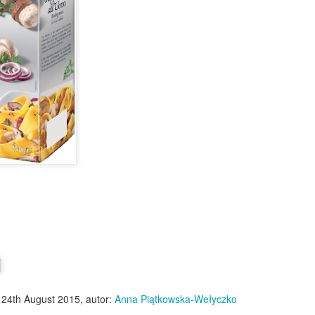
Makaron al baffo - w kremowym sosie pomidorowym z
EC
9
szynką
 ostatnio ulubiony makaron moich dzieci, czyli odkrycie z TikToka, u
as nazywane makaron Brunetti, ale właściwie nazywa się al baffo
czyli wąsy;)) Makaronowe wstążki otoczone są kremowym sosem
omidorowym ze śmietanką i szynką. Pyszne i sycące!
Ciasteczka z kawałkami czekolady
EC
8
Chocolate chip cookies, czyli słynne amerykańskie ciasteczka z
kawałkami czekolady. Chrupiące na wierzchu, miękkie w środku,
jlepiej smakują jeszcze ciepłe, ale są doskonałe także na drugi, czy
zeci dzień. Tak słyszałam... U nas nigdy tyle nie przetrwały;)
o
24th August 2015
, autor:
Anna Piątkowska-Wełyczko