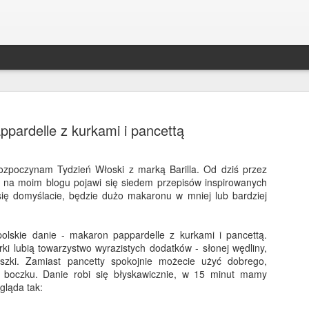
ppardelle z kurkami i pancettą
ozpoczynam Tydzień Włoski z marką Barilla. Od dziś przez
, na moim blogu pojawi się siedem przepisów inspirowanych
Bakłażan po kaszubsk
DEC
się domyślacie, będzie dużo makaronu w mniej lub bardziej
30
Bakłażan ala śledź po kaszubsku to był 
świąt w mojej rodzinie! Zniknął ze stołu s
olskie danie - makaron pappardelle z kurkami i pancettą.
śledzie;) Robi się je szybko, a co ważniejsze, m
ki lubią towarzystwo wyrazistych dodatków - słonej wędliny,
trzy dni wcześniej - będą jeszcze smaczniejsze. 
ruszki. Zamiast pancetty spokojnie możecie użyć dobrego,
alternatywa dla wszystkich wegetarian i wegan!
 boczku. Danie robi się błyskawicznie, w 15 minut mamy
gląda tak: