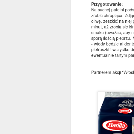
Przygotowanie:
Na suchej patelni pod
zrobić chrupiąca. Zdjąć
oliwę, zeszklić na nie
D
minut, aż zrobią się l
smaku (uważać, aby nie
sporą ilością pieprzu.
M
- wtedy będzie al dent
pi
pietruszki i wszystko
o
ewentualnie tartym p
ch
z
św
Partnerem akcji "Włos
D