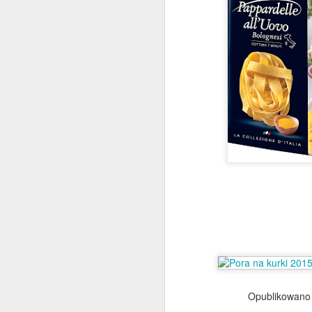
D
To
n
(
p
D
na
tr
Opublikowan