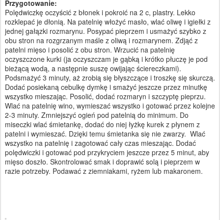
Przygotowanie:
Polędwiczkę oczyścić z błonek i pokroić na 2 c, plastry. Lekko
rozklepać je dłonią. Na patelnię włożyć masło, wlać oliwę i igiełki z
jednej gałązki rozmarynu. Posypać pieprzem i usmażyć szybko z
obu stron na rozgrzanym maśle z oliwą i rozmarynem. Zdjąć z
patelni mięso i posolić z obu stron. Wrzucić na patelnię
oczyszczone kurki (ja oczyszczam je gąbką i krótko płuczę je pod
bieżącą wodą, a następnie suszę owijając ściereczkami).
Podsmażyć 3 minuty, aż zrobią się błyszczące i troszkę się skurczą.
Dodać posiekaną cebulkę dymkę i smażyć jeszcze przez minutkę
wszystko mieszając. Posolić, dodać rozmaryn i szczyptę pieprzu.
Wlać na patelnię wino, wymieszać wszystko i gotować przez kolejne
2-3 minuty. Zmniejszyć ogień pod patelnią do minimum. Do
miseczki wlać śmietankę, dodać do niej łyżkę kurek z płynem z
patelni i wymieszać. Dzięki temu śmietanka się nie zwarzy. Wlać
wszystko na patelnię i zagotować cały czas mieszając. Dodać
polędwiczki i gotować pod przykryciem jeszcze przez 5 minut, aby
mięso doszło. Skontrolować smak i doprawić solą i pieprzem w
razie potrzeby. Podawać z ziemniakami, ryżem lub makaronem.