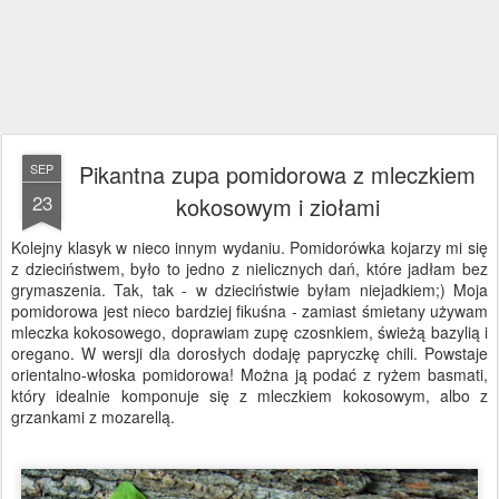
Pikantna zupa pomidorowa z mleczkiem
SEP
23
kokosowym i ziołami
Kolejny klasyk w nieco innym wydaniu. Pomidorówka kojarzy mi się
z dzieciństwem, było to jedno z nielicznych dań, które jadłam bez
grymaszenia. Tak, tak - w dzieciństwie byłam niejadkiem;) Moja
pomidorowa jest nieco bardziej fikuśna - zamiast śmietany używam
mleczka kokosowego, doprawiam zupę czosnkiem, świeżą bazylią i
oregano. W wersji dla dorosłych dodaję papryczkę chili. Powstaje
orientalno-włoska pomidorowa! Można ją podać z ryżem basmati,
który idealnie komponuje się z mleczkiem kokosowym, albo z
grzankami z mozarellą.