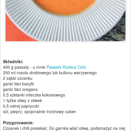
Składniki:
400 g passaty - u mnie
Passata Rustica Cirio
250 ml rosołu drobiowego lub bulionu warzywnego
2 ząbki czosnku
garść liści bazylii
garść liści oregano
0,5 szklanki mleczka kokosowego
1 łyżka oliwy z oliwek
0,5 ostrej papryczki
sól, pieprz, opcjonalnie trzcinowy cukier
Przygotowanie:
Czosnek i chili posiekać. Do garnka wlać oliwę, podsmażyć na niej