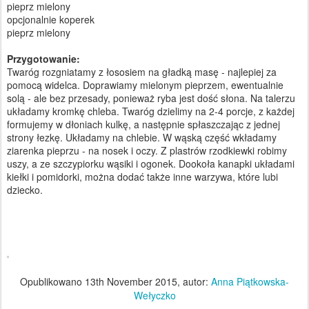
pieprz mielony
opcjonalnie koperek
pieprz mielony
Przygotowanie:
Twaróg rozgniatamy z łososiem na gładką masę - najlepiej za
pomocą widelca. Doprawiamy mielonym pieprzem, ewentualnie
solą - ale bez przesady, ponieważ ryba jest dość słona. Na talerzu
układamy kromkę chleba. Twaróg dzielimy na 2-4 porcje, z każdej
formujemy w dłoniach kulkę, a następnie spłaszczając z jednej
strony łezkę. Układamy na chlebie. W wąską część wkładamy
ziarenka pieprzu - na nosek i oczy. Z plastrów rzodkiewki robimy
uszy, a ze szczypiorku wąsiki i ogonek. Dookoła kanapki układami
kiełki i pomidorki, można dodać także inne warzywa, które lubi
dziecko.
Opublikowano
13th November 2015
, autor:
Anna Piątkowska-
Wełyczko