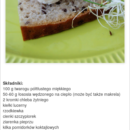
Składniki:
100 g twarogu półtłustego miękkiego
50-60 g łososia wędzonego na ciepło (może być także makrela)
2 kromki chleba żytniego
kiełki lucerny
rzodkiewka
cienki szczypiorek
ziarenka pieprzu
kilka pomidorków koktajlowych