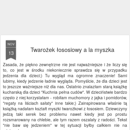
NOV
Twarożek łososiowy a la myszka
13
Zasada, że piękno zewnętrzne nie jest najważniejsze i że liczy się
to, co jest w środku niekoniecznie sprawdza się w przypadku
jedzenia dla dzieci;) Tu wygląd ma ogromne znaczenie! Sami
lubimy, kiedy jedzenie ładnie wygląda. Pomyślcie, że dla dzieci jest
to jeszcze ważniejsze niż dla nas. Ostatnio znalazłam starą książkę
kucharską dla dzieci "Kuchnia pełna cudów". W dzieciństwie bardzo
często z niej korzystałam - robiłam muchomory z jajka i pomidorów,
"regaty na liściach sałaty" inne takie;) Zainspirowana właśnie tą
książką nadałam kształt myszki twarożkowi z łososiem. Dziewczyny
jedzą taki serek bez problemu nawet kiedy jest po prostu
rozsmarowany na chlebie, ale tym razem oszalały z radości. Tekst
"nie baw się jedzeniem" w tej sytuacji byłby całkiem nie na