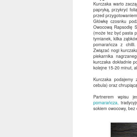
Kurczaka warto zacząć
papryką, przykryć fol
przed przygotowaniem,
Główkę czosnku podzi
D
Owocową Rapsodię St.
(może tez być pasta 
tymianek, kilka ząbkó
M
pomarańcza z chilli
pi
Związać nogi kurczak
o
piekarnika nagrzane
ch
kurczaka dokładnie p
z
kolejne 15-20 minut, ab
św
Kurczaka podajemy z
cebula) oraz chrupiąc
D
Partnerem wpisu je
pomarańcza,
tradycy
sokiem owocowy, bez 