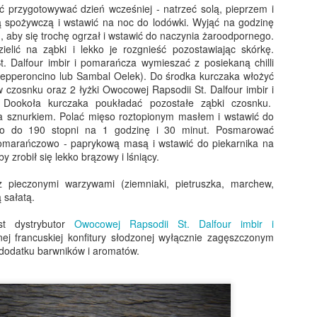
 przygotowywać dzień wcześniej - natrzeć solą, pieprzem i
świetnym upominkiem dla
ią spożywczą i wstawić na noc do lodówki. Wyjąć na godzinę
bliskich!
 aby się trochę ogrzał i wstawić do naczynia żaroodpornego.
elić na ząbki i lekko je rozgnieść pozostawiając skórkę.
Sałatka z kurczakiem, ananasem i żurawiną
EC
 Dalfour imbir i pomarańcza wymieszać z posiekaną chilli
15
Bardzo prosta, a równocześnie elegancka sałatkowa propozycja
pepperoncino lub Sambal Oelek). Do środka kurczaka włożyć
na święta, sylwestra i wszelkie mniejsze lub większe przyjęcia.
w czosnku oraz 2 łyżki Owocowej Rapsodii St. Dalfour imbir i
oja mama robiła w latach 90. bardzo podobną sałatkę z gotowanej
. Dookoła kurczaka poukładać pozostałe ząbki czosnku.
ersi kurczaka, ananasa z puszki, kukurydzy i rodzynek. Ja troszkę
a sznurkiem. Polać mięso roztopionym masłem i wstawić do
dświeżyłam ten przepis - zamiast gotować mięso, doprawiłam je solą,
go do 190 stopni na 1 godzinę i 30 minut. Posmarować
ili i kurkumą i podsmażyłam na niewielkiej ilości oleju. Rodzynki
omarańczowo - paprykową masą i wstawić do piekarnika na
amieniłam na suszoną żurawinę - bardziej kwaskową i nadającą
y zrobił się lekko brązowy i lśniący.
iątecznego charakteru...
 pieczonymi warzywami (ziemniaki, pietruszka, marchew,
ą sałatą.
Czekolada na gorąco z wiśniówką
EC
st dystrybutor
Owocowej Rapsodii St. Dalfour imbir i
9
Rarytas dla dorosłych! Gęsta, kremowa czekolada z alkoholową
jnej francuskiej konfitury słodzonej wyłącznie zagęszczonym
nutą wiśniówki i bitą śmietaną.
dodatku barwników i aromatów.