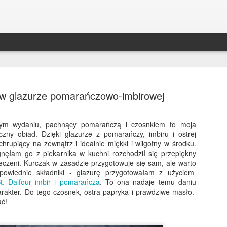
w glazurze pomarańczowo-imbirowej
nym wydaniu, pachnący pomarańczą i czosnkiem to moja
czny obiad. Dzięki glazurze z pomarańczy, imbiru i ostrej
Bakłażan po kaszubsk
DEC
i chrupiący na zewnątrz i idealnie miękki i wilgotny w środku.
30
nęłam go z piekarnika w kuchni rozchodził się przepiękny
Bakłażan ala śledź po kaszubsku to był 
eczeni. Kurczak w zasadzie przygotowuje się sam, ale warto
świąt w mojej rodzinie! Zniknął ze stołu s
powiednie składniki - glazurę przygotowałam z użyciem
śledzie;) Robi się je szybko, a co ważniejsze, m
. Dalfour imbir i pomarańcza
. To ona nadaje temu daniu
trzy dni wcześniej - będą jeszcze smaczniejsze. 
rakter. Do tego czosnek, ostra papryka i prawdziwe masło.
alternatywa dla wszystkich wegetarian i wegan!
ać!