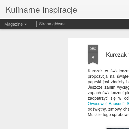
Kulinarne Inspiracje
Magazine
Strona główna
DEC
Kurczak 
8
Kurczak w świątecz
propozycja na świąte
papryki jest złocisty 
Jeszcze zanim wyciąg
zapach świątecznej pi
zaopatrzyć się w od
Owocowej Rapsodii St
odświętny, zimowy cha
Musicie tego spróbow