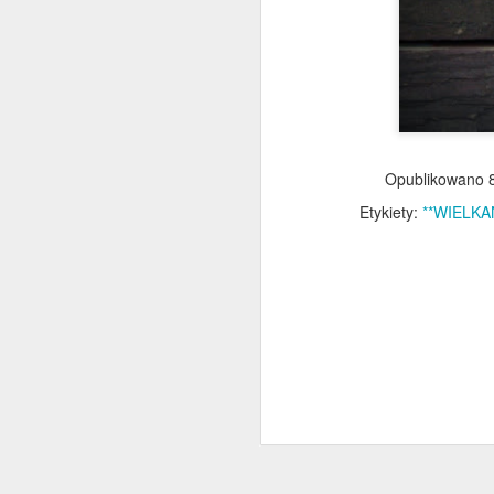
N
p
Opublikowano
dr
Etykiety:
**WIELK
mu
l
ob
M
W
pr
m
c