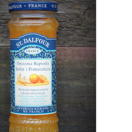
Makaron al baffo - w kremowym sosie pomidorowym z
EC
9
szynką
 ostatnio ulubiony makaron moich dzieci, czyli odkrycie z TikToka, u
as nazywane makaron Brunetti, ale właściwie nazywa się al baffo
czyli wąsy;)) Makaronowe wstążki otoczone są kremowym sosem
omidorowym ze śmietanką i szynką. Pyszne i sycące!
Ciasteczka z kawałkami czekolady
EC
8
Chocolate chip cookies, czyli słynne amerykańskie ciasteczka z
kawałkami czekolady. Chrupiące na wierzchu, miękkie w środku,
jlepiej smakują jeszcze ciepłe, ale są doskonałe także na drugi, czy
zeci dzień. Tak słyszałam... U nas nigdy tyle nie przetrwały;)