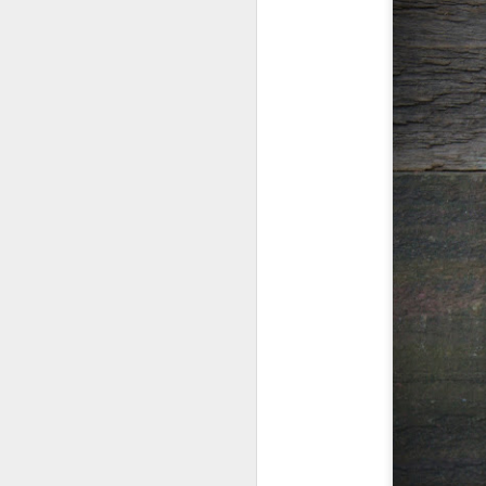
D
To
n
(
p
D
na
tr