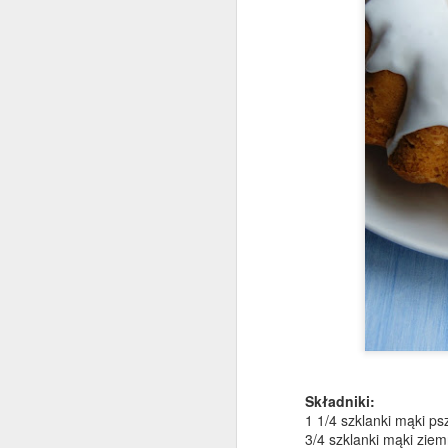
D
M
pi
o
ch
z
św
D
Składniki:
1 1/4 szklanki mąki ps
3/4 szklanki mąki zie