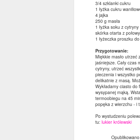
3/4 szklanki cukru
1 łyżka cukru wanilio
4 jajka
250 g masła
1 łyżka soku z cytryny
D
skórka otarta z połowy
1 łyżeczka proszku do
To
n
Przygotowanie:
(
Miękkie masło utrzeć 
p
jaśniejsze. Cały czas
cytryny, utrzeć wszys
pieczenia i wszystko p
delikatnie z masą. Mo
Wykładamy ciasto do
wysypanej mąką. Wsta
termoobiegu na 45 minu
D
popęka z wierzchu - i 
Po wystudzeniu polewa
na
tu:
lukier królewski
tr
Opublikowan