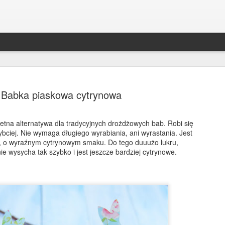
Babka piaskowa cytrynowa
etna alternatywa dla tradycyjnych drożdżowych bab. Robi się
szybciej. Nie wymaga długiego wyrabiania, ani wyrastania. Jest
Bakłażan po kaszubsk
DEC
ta, o wyraźnym cytrynowym smaku. Do tego duuużo lukru,
30
nie wysycha tak szybko i jest jeszcze bardziej cytrynowe.
Bakłażan ala śledź po kaszubsku to był 
świąt w mojej rodzinie! Zniknął ze stołu s
śledzie;) Robi się je szybko, a co ważniejsze, m
trzy dni wcześniej - będą jeszcze smaczniejsze. 
alternatywa dla wszystkich wegetarian i wegan!