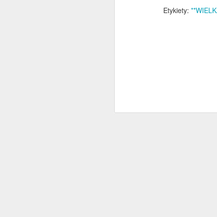
Etykiety:
**WIEL
N
p
dr
mu
l
ob
M
W
pr
m
c