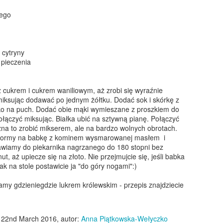
wego
Makaron al baffo - w kremowym sosie pomidorowym z
EC
 cytryny
9
szynką
 pieczenia
 ostatnio ulubiony makaron moich dzieci, czyli odkrycie z TikToka, u
as nazywane makaron Brunetti, ale właściwie nazywa się al baffo
czyli wąsy;)) Makaronowe wstążki otoczone są kremowym sosem
z cukrem i cukrem waniliowym, aż zrobi się wyraźnie
omidorowym ze śmietanką i szynką. Pyszne i sycące!
 miksując dodawać po jednym żółtku. Dodać sok i skórkę z
tko na puch. Dodać obie mąki wymieszane z proszkiem do
ołączyć miksując. Białka ubić na sztywną pianę. Połączyć
żna to zrobić mikserem, ale na bardzo wolnych obrotach.
 formy na babkę z kominem wysmarowanej masłem i
wiamy do piekarnika nagrzanego do 180 stopni bez
Ciasteczka z kawałkami czekolady
t, aż upiecze się na złoto. Nie przejmujcie się, jeśli babka
EC
tak na stole postawicie ja "do góry nogami":)
8
Chocolate chip cookies, czyli słynne amerykańskie ciasteczka z
kawałkami czekolady. Chrupiące na wierzchu, miękkie w środku,
my gdzieniegdzie lukrem królewskim - przepis znajdziecie
jlepiej smakują jeszcze ciepłe, ale są doskonałe także na drugi, czy
zeci dzień. Tak słyszałam... U nas nigdy tyle nie przetrwały;)
o
22nd March 2016
, autor:
Anna Piątkowska-Wełyczko