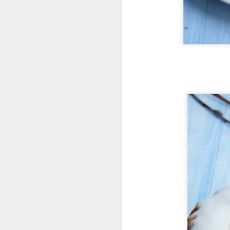
Sałatka z tortellini ze
DEC
30
szpinakiem
Szybka, prosta i bardzo pożywna
sałatka na wszelkiego rodzaju
imprezy i przyjęcia oraz na lunch
do pracy. Wykorzystałam świeże
tortellini z szynką dojrzewającą,
do tego garść młodych listków
szpinaku, suszone pomidory,
D
pestki słonecznika i dyni, dymka -
choć równie dobrze sprawdzi się
drobno posiekana czerwona
s
cebulka. Sporo pieprzu oraz
m
dressing z oliwy, miodu,
b
musztardy francuskiej i cytryny.