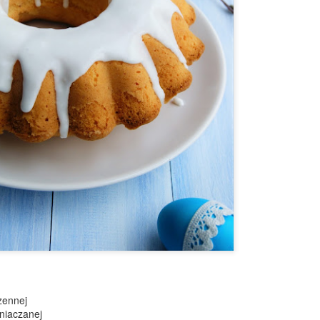
świetnym upominkiem dla
bliskich!
Sałatka z kurczakiem, ananasem i żurawiną
EC
15
Bardzo prosta, a równocześnie elegancka sałatkowa propozycja
na święta, sylwestra i wszelkie mniejsze lub większe przyjęcia.
oja mama robiła w latach 90. bardzo podobną sałatkę z gotowanej
ersi kurczaka, ananasa z puszki, kukurydzy i rodzynek. Ja troszkę
dświeżyłam ten przepis - zamiast gotować mięso, doprawiłam je solą,
ili i kurkumą i podsmażyłam na niewielkiej ilości oleju. Rodzynki
amieniłam na suszoną żurawinę - bardziej kwaskową i nadającą
iątecznego charakteru...
Czekolada na gorąco z wiśniówką
EC
9
Rarytas dla dorosłych! Gęsta, kremowa czekolada z alkoholową
nutą wiśniówki i bitą śmietaną.
zennej
mniaczanej