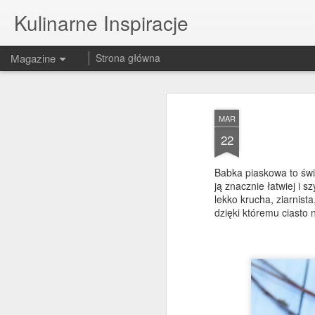
Kulinarne Inspiracje
Magazine
Strona główna
MAR
22
Babka piaskowa to świ
ją znacznie łatwiej i 
lekko krucha, ziarnis
dzięki któremu ciasto 