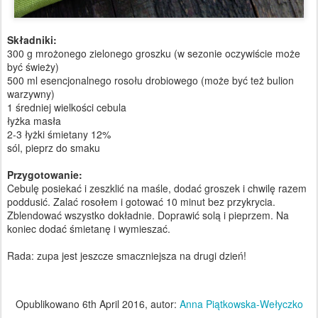
Składniki:
300 g mrożonego zielonego groszku (w sezonie oczywiście może
być świeży)
500 ml esencjonalnego rosołu drobiowego (może być też bulion
warzywny)
1 średniej wielkości cebula
łyżka masła
2-3 łyżki śmietany 12%
sól, pieprz do smaku
Przygotowanie:
Cebulę posiekać i zeszklić na maśle, dodać groszek i chwilę razem
poddusić. Zalać rosołem i gotować 10 minut bez przykrycia.
Zblendować wszystko dokładnie. Doprawić solą i pieprzem. Na
koniec dodać śmietanę i wymieszać.
Rada: zupa jest jeszcze smaczniejsza na drugi dzień!
Opublikowano
6th April 2016
, autor:
Anna Piątkowska-Wełyczko