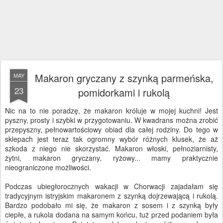
Makaron gryczany z szynką parmeńska,
MAY
23
pomidorkami i rukolą
Nic na to nie poradzę, że makaron króluje w mojej kuchni! Jest
pyszny, prosty i szybki w przygotowaniu. W kwadrans można zrobić
przepyszny, pełnowartościowy obiad dla całej rodziny. Do tego w
sklepach jest teraz tak ogromny wybór różnych klusek, że aż
szkoda z niego nie skorzystać. Makaron włoski, pełnoziarnisty,
żytni, makaron gryczany, ryżowy... mamy praktycznie
nieograniczone możliwości.
Podczas ubiegłorocznych wakacji w Chorwacji zajadałam się
tradycyjnym istryjskim makaronem z szynką dojrzewającą i rukolą.
Bardzo podobało mi się, że makaron z sosem i z szynką były
ciepłe, a rukola dodana na samym końcu, tuż przed podaniem była