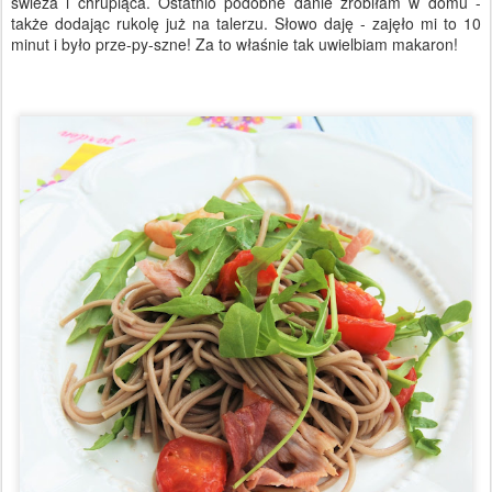
świeża i chrupiąca. Ostatnio podobne danie zrobiłam w domu -
także dodając rukolę już na talerzu. Słowo daję - zajęło mi to 10
minut i było prze-py-szne! Za to właśnie tak uwielbiam makaron!