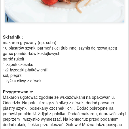
Składniki:
makaron gryczany (np. soba)
10 plastrów szynki parmeńskiej (lub innej szynki dojrzewającej)
garść pomidorków koktajlowych
garść rukoli
1 ząbek czosnku
1/2 łyżeczki płatków chili
sól, pieprz
1 łyżka oliwy z oliwek
Przygotowanie:
Makaron ugotować zgodnie ze wskazówkami na opakowaniu.
Odcedzić. Na patelni rozgrzać oliwę z oliwek, dodać porwane
plastry szynki, posiekany czosnek i chili. Dodać pokrojone na
połówki pomidorki. Zdjąć z palnika. Dodać makaron, doprawić solą i
pieprzem wszystko wymieszać. Na koniec tuż przed podaniem
dodać rukolę i lekko przemieszać. Gotowe! Można także posypać