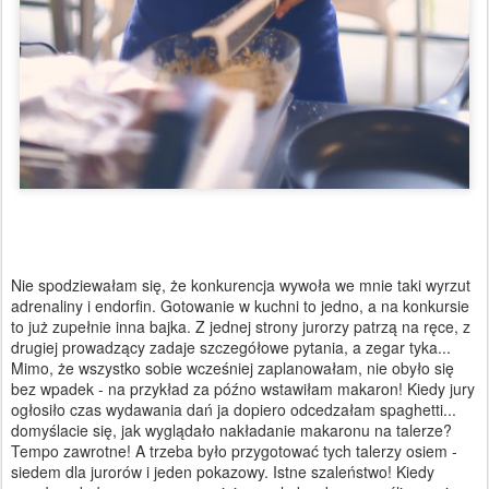
Nie spodziewałam się, że konkurencja wywoła we mnie taki wyrzut
adrenaliny i endorfin. Gotowanie w kuchni to jedno, a na konkursie
to już zupełnie inna bajka. Z jednej strony jurorzy patrzą na ręce, z
drugiej prowadzący zadaje szczegółowe pytania, a zegar tyka...
Mimo, że wszystko sobie wcześniej zaplanowałam, nie obyło się
bez wpadek - na przykład za późno wstawiłam makaron! Kiedy jury
ogłosiło czas wydawania dań ja dopiero odcedzałam spaghetti...
domyślacie się, jak wyglądało nakładanie makaronu na talerze?
Tempo zawrotne! A trzeba było przygotować tych talerzy osiem -
siedem dla jurorów i jeden pokazowy. Istne szaleństwo! Kiedy