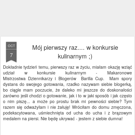
Mój pierwszy raz.... w konkursie
OCT
7
kulinarnym ;)
Dokładnie tydzień temu, pierwszy raz w życiu, miałam okazję wziąć
udział w konkursie kulinarnym - Makaronowe
Mistrzostwa Dziennikarzy i Blogerów Barilla Cup. Mam spory
dystans do swojego gotowania, rzadko nazywam siebie blogerką,
bo ciągle mam poczucie, że daleko mi jeszcze do doskonałości
zarówno jeśli chodzi o gotowanie, jak i to w jaki sposób i jak często
o nim piszę... a może po prostu brak mi pewności siebie? Tym
razem się odważyłam i nie żałuję! Wróciłam do domu zmęczona,
podekscytowana, uśmiechnięta od ucha do ucha i z brązowym
medalem na piersi. Nie będę ukrywać - jestem z siebie dumna!