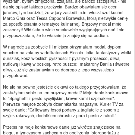
wyszłam, byłam zmęczona, zziajana, ale bardzo szczęśliwa - nie
da się opisać takiego przeżycia. Bardzo obawiałam się ocen
jurorów, tym bardziej, że w jury zasiedli m.in. włoski szef kuchni
Marco Ghia oraz Tessa Capponi Borawska, którą niezwykle cenię
za sposób pisania o tematyce kulinarnej. Brązowy medal mnie
zaskoczył! Widziałam wiele smakowicie wyglądających dań i nie
przypuszczałam, że to właśnie ja znajdę się na podium.
W nagrodę za zdobycie III miejsca otrzymałam medal, dyplom,
voucher na zakupy w delikatesach Piccola Italia, fantastyczny wielki
durszlak, kosz włoskich pyszności z pysznym prosecco, oliwą
truflową i kawą w boskiej, retro puszce; makarony Barilla i świetne
oliwy. Już się zastanawiam co dobrego z tego wszystkiego
przygotować.
No ale na pewno jesteście ciekawi co takiego przygotowałam, że
zasłużyłam sobie na ten brązowy medal? Moje danie konkursowe
to "Spaghetti z pesto sycylijskim, krewetkami i szpinakiem".
Pierwsze miejsce zdobyła dziennikarka magazynu Kurier TV za
swoje danie: "Grillowany łosoś podany z tagliatelle z sosem z
szyjek rakowych, dodatkiem chrustu z pora i pesto z rukoli."
Przepis na moje konkursowe danie już wkrótce znajdziecie na
blogu, a tymczasem zachęcam do obejrzenia fotoreportażu z