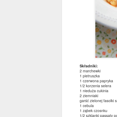
Sałatka z tortellini ze
DEC
30
szpinakiem
Szybka, prosta i bardzo pożywna
sałatka na wszelkiego rodzaju
imprezy i przyjęcia oraz na lunch
do pracy. Wykorzystałam świeże
Składniki:
tortellini z szynką dojrzewającą,
2 marchewki
do tego garść młodych listków
1 pietruszka
szpinaku, suszone pomidory,
D
1 czerwona papryka
pestki słonecznika i dyni, dymka -
1/2 korzenia selera
choć równie dobrze sprawdzi się
1 nieduża cukinia
drobno posiekana czerwona
s
2 ziemniaki
cebulka. Sporo pieprzu oraz
m
garść zielonej fasolki
dressing z oliwy, miodu,
b
1 cebula
musztardy francuskiej i cytryny.
1 ząbek czosnku
1/2 szklanki passaty 