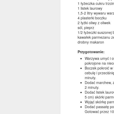
1 łyżeczka cukru trzc
1 listek laurowy
1,5-2 litry wywaru wa
4 plasterki boczku
D
2 łyżki oliwy z oliwek
sól, pieprz
1/2 łyżeczki suszonej b
M
kawałek parmezanu ze
pi
drobny makaron
o
ch
Przygotowanie:
z
Warzywa umyć i ob
św
pokrojone na niec
Boczek pokroić w 
cebulę i przeciśn
minuty.
D
Dodać marchew, zi
2 minuty.
Dodać listek laur
5 cm) skórki par
Wyjąć skórkę pa
Dodać passatę po
Gotować przez 10