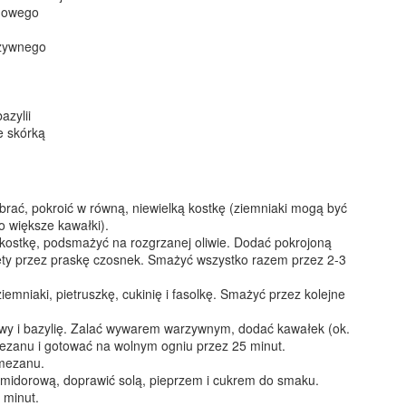
inowego
świetnym upominkiem dla
bliskich!
rzywnego
Sałatka z kurczakiem, ananasem i żurawiną
EC
15
Bardzo prosta, a równocześnie elegancka sałatkowa propozycja
na święta, sylwestra i wszelkie mniejsze lub większe przyjęcia.
azylii
oja mama robiła w latach 90. bardzo podobną sałatkę z gotowanej
 skórką
ersi kurczaka, ananasa z puszki, kukurydzy i rodzynek. Ja troszkę
dświeżyłam ten przepis - zamiast gotować mięso, doprawiłam je solą,
ili i kurkumą i podsmażyłam na niewielkiej ilości oleju. Rodzynki
amieniłam na suszoną żurawinę - bardziej kwaskową i nadającą
rać, pokroić w równą, niewielką kostkę (ziemniaki mogą być
iątecznego charakteru...
o większe kawałki).
kostkę, podsmażyć na rozgrzanej oliwie. Dodać pokrojoną
ięty przez praskę czosnek. Smażyć wszystko razem przez 2-3
Czekolada na gorąco z wiśniówką
EC
emniaki, pietruszkę, cukinię i fasolkę. Smażyć przez kolejne
9
Rarytas dla dorosłych! Gęsta, kremowa czekolada z alkoholową
nutą wiśniówki i bitą śmietaną.
owy i bazylię. Zalać wywarem warzywnym, dodać kawałek (ok.
mezanu i gotować na wolnym ogniu przez 25 minut.
rmezanu.
midorową, doprawić solą, pieprzem i cukrem do smaku.
 minut.