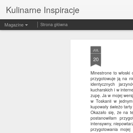
Kulinarne Inspiracje
Magazine
Strona główna
JUL
20
Minestrone to włoski
przygotowuje ją na n
identycznych jarzy
kucharskich i w inter
zupę. Ja w mojej wersj
w Toskanii w jednym 
kupowały świeżo tarty
Okazało się, że na te
postanowiłam przyg
intensywny, niepowtar
przygotowania mojej