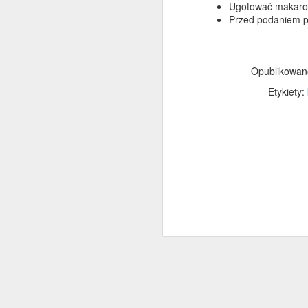
Ugotować makaron
Przed podaniem 
D
Opublikowa
Etykiety:
To
n
(
p
D
na
tr