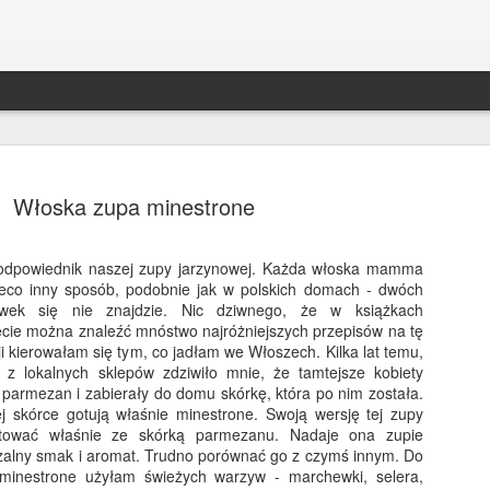
Włoska zupa minestrone
 odpowiednik naszej zupy jarzynowej. Każda włoska mamma
ieco inny sposób, podobnie jak w polskich domach - dwóch
Bakłażan po kaszubsk
DEC
nówek się nie znajdzie. Nic dziwnego, że w książkach
30
necie można znaleźć mnóstwo najróżniejszych przepisów na tę
Bakłażan ala śledź po kaszubsku to był 
i kierowałam się tym, co jadłam we Włoszech. Kilka lat temu,
świąt w mojej rodzinie! Zniknął ze stołu s
z lokalnych sklepów zdziwiło mnie, że tamtejsze kobiety
śledzie;) Robi się je szybko, a co ważniejsze, m
 parmezan i zabierały do domu skórkę, która po nim została.
trzy dni wcześniej - będą jeszcze smaczniejsze. 
j skórce gotują właśnie minestrone. Swoją wersję tej zupy
alternatywa dla wszystkich wegetarian i wegan!
otować właśnie ze skórką parmezanu. Nadaje ona zupie
zalny smak i aromat. Trudno porównać go z czymś innym. Do
 minestrone użyłam świeżych warzyw - marchewki, selera,