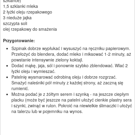
szklance)
1,5 szklanki mleka
2 łyżki oleju rzepakowego
3 nieduże jajka
szczypta soli
olej rzepakowy do smażenia
Przygotowanie:
Szpinak dobrze wypłukać i wysuszyć na ręczniku papierowym.
Przełożyć do blendera, dodać mleko i miksować 1-2 minuty, aż
powstanie intensywnie zielony koktajl.
Dodać mąkę, jaja, sól i ponownie szybko zblendować. Wlać 2
łyżki oleju i wymieszać.
Patelnię wysmarować odrobiną oleju i dobrze rozgrzać.
Smażyć naleśniki pół minuty z każdej strony, aż zaczną się
rumienić.
Można podać je z żółtym serem i szynką - na jeszcze ciepłym
placku (może być jeszcze na patelni ułożyć cienkie plastry sera
i szynki, zwinąć w rulon. Pokroić na niewielkie ślimaczki i ułożyć
na talerzu lub w pojemniku na wynos.