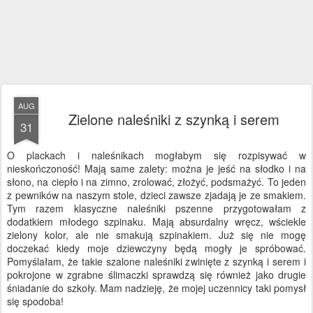
AUG
Zielone naleśniki z szynką i serem
31
O plackach i naleśnikach mogłabym się rozpisywać w
nieskończoność! Mają same zalety: można je jeść na słodko i na
słono, na ciepło i na zimno, zrolować, złożyć, podsmażyć. To jeden
z pewników na naszym stole, dzieci zawsze zjadają je ze smakiem.
Tym razem klasyczne naleśniki pszenne przygotowałam z
dodatkiem młodego szpinaku. Mają absurdalny wręcz, wściekle
zielony kolor, ale nie smakują szpinakiem. Już się nie mogę
doczekać kiedy moje dziewczyny będą mogły je spróbować.
Pomyślałam, że takie szalone naleśniki zwinięte z szynką i serem i
pokrojone w zgrabne ślimaczki sprawdzą się również jako drugie
śniadanie do szkoły. Mam nadzieję, że mojej uczennicy taki pomysł
się spodoba!