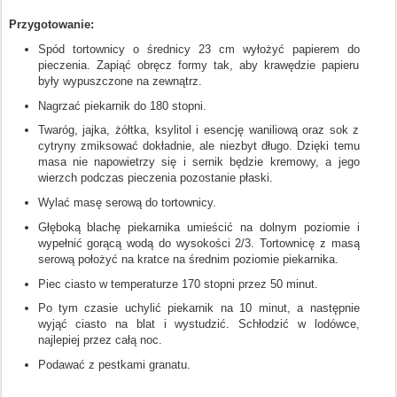
Przygotowanie:
Spód tortownicy o średnicy 23 cm wyłożyć papierem do
pieczenia. Zapiąć obręcz formy tak, aby krawędzie papieru
były wypuszczone na zewnątrz.
Nagrzać piekarnik do 180 stopni.
Twaróg, jajka, żółtka, ksylitol i esencję waniliową oraz sok z
cytryny zmiksować dokładnie, ale niezbyt długo. Dzięki temu
masa nie napowietrzy się i sernik będzie kremowy, a jego
wierzch podczas pieczenia pozostanie płaski.
Wylać masę serową do tortownicy.
Głęboką blachę piekarnika umieścić na dolnym poziomie i
wypełnić gorącą wodą do wysokości 2/3. Tortownicę z masą
serową położyć na kratce na średnim poziomie piekarnika.
Piec ciasto w temperaturze 170 stopni przez 50 minut.
Po tym czasie uchylić piekarnik na 10 minut, a następnie
wyjąć ciasto na blat i wystudzić. Schłodzić w lodówce,
najlepiej przez całą noc.
Podawać z pestkami granatu.