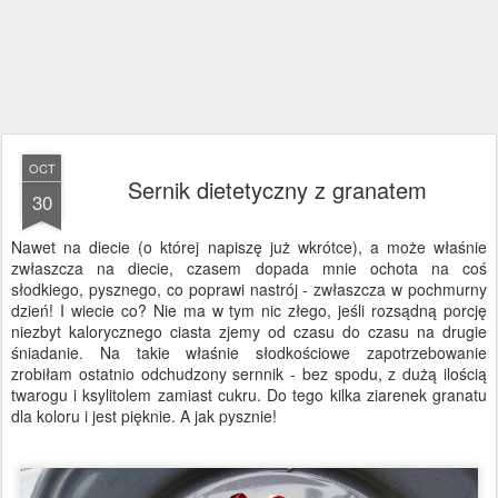
OCT
Sernik dietetyczny z granatem
30
Nawet na diecie (o której napiszę już wkrótce), a może właśnie
zwłaszcza na diecie, czasem dopada mnie ochota na coś
słodkiego, pysznego, co poprawi nastrój - zwłaszcza w pochmurny
dzień! I wiecie co? Nie ma w tym nic złego, jeśli rozsądną porcję
niezbyt kalorycznego ciasta zjemy od czasu do czasu na drugie
śniadanie. Na takie właśnie słodkościowe zapotrzebowanie
zrobiłam ostatnio odchudzony sernnik - bez spodu, z dużą ilością
twarogu i ksylitolem zamiast cukru. Do tego kilka ziarenek granatu
dla koloru i jest pięknie. A jak pysznie!