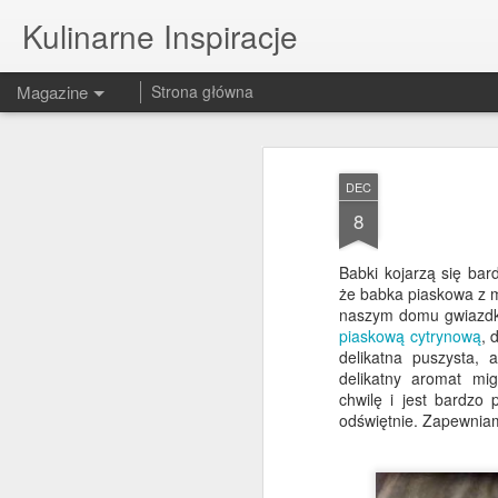
Kulinarne Inspiracje
Magazine
Strona główna
DEC
8
Babki kojarzą się bar
że babka piaskowa z 
naszym domu gwiazdk
piaskową cytrynową
, 
delikatna puszysta, 
delikatny aromat mi
chwilę i jest bardzo 
odświętnie. Zapewniam