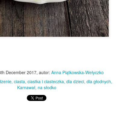
Szybka sałatka z ananasem i boczkiem
OV
18
Połączenie sałaty rzymskiej ze słodkim ananasem z puszki,
kwaskowymi pomidorkami, wyrazistym, chrupiącym boczkiem i
armezanem to ostatnio moja ulubiona sałatka. Całość polana
essingiem z zalewy z ananasa, oliwy z oliwek i odrobiny miodowej
sztardy. Z bagietką lub ciabatą fantastycznie sprawdza się na szybki
unch, ale równie dobrze sprawdzi się jako dodatek warzywny do
iadu, albo kolacji. Świetnie smakuje z pikantną questadillą!
8th December 2017
, autor:
Anna Piątkowska-Wełyczko
dzenie
ciasta
ciastka i ciasteczka
dla dzieci
dla głodnych
Karnawał
na słodko
Domowe bułki do hot dogów
AY
24
Lubię robić domowy "fast food", choć ze słowem fast nie ma
wiele wspólnego. No chyba, że chodzi o szybkość znikania;)
yspecjalizowałam się w pizzy, całkiem niezłe wychodzą mi burgery,
zyszła pora na hot dogi. I tak wiem, parówki to samo zło! Ale...
ożna znaleźć takie z naprawdę dobrym składem, z dużą ilościa
hudego mięsa i bez konserwantów, ani zbędnych dodatków. Jeśli