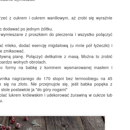
świetnym upominkiem dla
bliskich!
rzeć z cukrem i cukrem waniliowym, aż zrobi się wyraźnie
Sałatka z kurczakiem, ananasem i żurawiną
EC
15
ąc dodawać po jednym żółtku.
Bardzo prosta, a równocześnie elegancka sałatkowa propozycja
wymieszane z proszkiem do pieczenia i wszystko połączyć
na święta, sylwestra i wszelkie mniejsze lub większe przyjęcia.
oja mama robiła w latach 90. bardzo podobną sałatkę z gotowanej
ć mleko, dodać esencję migdałową (u mnie pół łyżeczki) i
ersi kurczaka, ananasa z puszki, kukurydzy i rodzynek. Ja troszkę
ie zmiksować.
dświeżyłam ten przepis - zamiast gotować mięso, doprawiłam je solą,
ztywną pianę. Połączyć delikatnie z masą. Można to zrobić
ili i kurkumą i podsmażyłam na niewielkiej ilości oleju. Rodzynki
 bardzo wolnych obrotach.
amieniłam na suszoną żurawinę - bardziej kwaskową i nadającą
 do formy na babkę z kominem wysmarowanej masłem i
iątecznego charakteru...
arnika nagrzanego do 170 stopni bez termoobiegu na 45
e się na złoto. Nie przejmujcie się, jeśli babka popęka z
Czekolada na gorąco z wiśniówką
EC
a stole postawicie ja "do góry nogami"
9
olać lukrem królewskim i udekorować żurawiną w cukrze lub
Rarytas dla dorosłych! Gęsta, kremowa czekolada z alkoholową
tu.
nutą wiśniówki i bitą śmietaną.