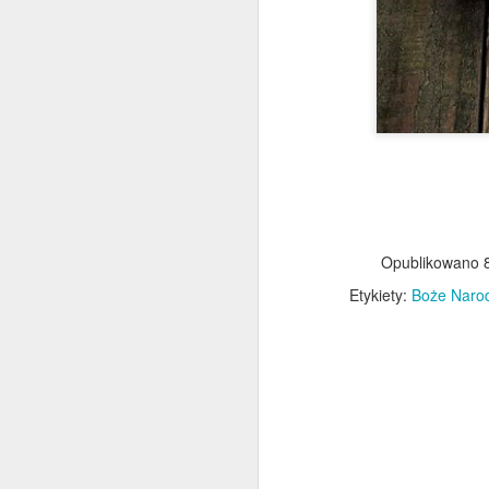
N
p
dr
mu
l
ob
Opublikowano
Etykiety:
Boże Naro
M
W
pr
m
c