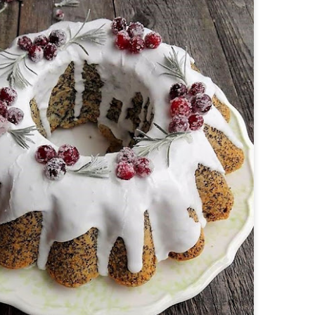
Makaron al baffo - w kremowym sosie pomidorowym z
EC
9
szynką
 ostatnio ulubiony makaron moich dzieci, czyli odkrycie z TikToka, u
as nazywane makaron Brunetti, ale właściwie nazywa się al baffo
czyli wąsy;)) Makaronowe wstążki otoczone są kremowym sosem
omidorowym ze śmietanką i szynką. Pyszne i sycące!
Ciasteczka z kawałkami czekolady
EC
8
Chocolate chip cookies, czyli słynne amerykańskie ciasteczka z
kawałkami czekolady. Chrupiące na wierzchu, miękkie w środku,
jlepiej smakują jeszcze ciepłe, ale są doskonałe także na drugi, czy
zeci dzień. Tak słyszałam... U nas nigdy tyle nie przetrwały;)