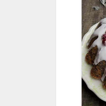
D
To
n
(
p
D
na
tr