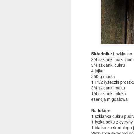
Sałatka z tortellini ze
DEC
30
szpinakiem
Szybka, prosta i bardzo pożywna
Składniki:
1 szklanka
sałatka na wszelkiego rodzaju
3/4 szklanki mąki zie
imprezy i przyjęcia oraz na lunch
3/4 szklanki cukru
do pracy. Wykorzystałam świeże
4 jajka
tortellini z szynką dojrzewającą,
250 g masła
do tego garść młodych listków
1 i 1/2 łyżeczki prosz
szpinaku, suszone pomidory,
3/4 szklanki maku
D
pestki słonecznika i dyni, dymka -
1/4 szklanki mleka
choć równie dobrze sprawdzi się
esencja migdałowa
drobno posiekana czerwona
s
cebulka. Sporo pieprzu oraz
Na lukier:
m
dressing z oliwy, miodu,
1 szklanka cukru pudr
b
musztardy francuskiej i cytryny.
1 łyżka soku z cytryny
1 białko ze średniego 
Wszystkie składniki d