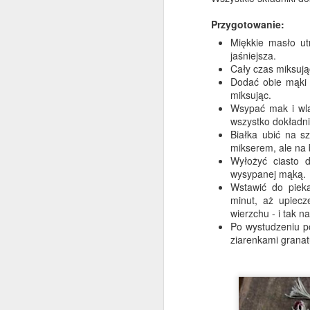
Przygotowanie:
Miękkie masło ut
D
jaśniejsza.
Cały czas miksuj
Dodać obie mąki 
miksując.
M
Wsypać mak i wla
pi
wszystko dokładn
o
Białka ubić na s
ch
mikserem, ale na
z
Wyłożyć ciasto
św
wysypanej mąką.
Wstawić do piek
minut, aż upiecz
D
wierzchu - i tak n
Po wystudzeniu p
ziarenkami grana