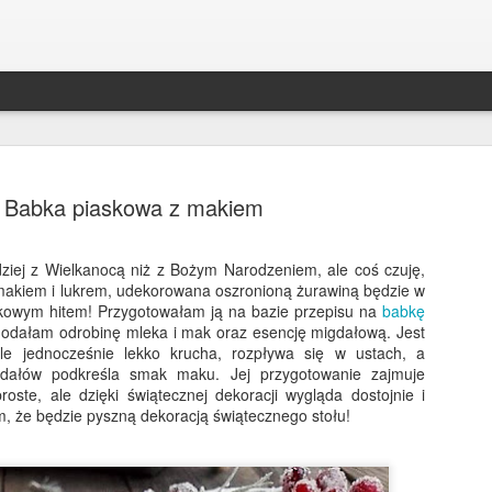
Babka piaskowa z makiem
dziej z Wielkanocą niż z Bożym Narodzeniem, ale coś czuję,
makiem i lukrem, udekorowana oszronioną żurawiną będzie w
Bakłażan po kaszubsk
DEC
owym hitem! Przygotowałam ją na bazie przepisu na
babkę
30
dodałam odrobinę mleka i mak oraz esencję migdałową. Jest
Bakłażan ala śledź po kaszubsku to był 
ale jednocześnie lekko krucha, rozpływa się w ustach, a
świąt w mojej rodzinie! Zniknął ze stołu s
gdałów podkreśla smak maku. Jej przygotowanie zajmuje
śledzie;) Robi się je szybko, a co ważniejsze, m
proste, ale dzięki świątecznej dekoracji wygląda dostojnie i
trzy dni wcześniej - będą jeszcze smaczniejsze. 
, że będzie pyszną dekoracją świątecznego stołu!
alternatywa dla wszystkich wegetarian i wegan!