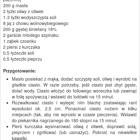
200 g masła
2 łyżki oliwy z oliwek
1-3 łyżki wody
szczypta soli
8 jaj z chowu wolnowybiegowego
200 g gęstej śmietany 18%
2 garście młodego szpinaku
1 ząbek czosnku
2 piersi z kurczaka
0,5 łyżeczki soli
0,5 łyżeczki pieprzu
Przygotowanie:
Masło posiekać z mąką, dodać szczyptę soli, oliwę i wyrobić na
gładkie ciasto. W razie potrzeby, jeśli ciasto jest zbyt gęste,
dolać wody. Ciasto włożyć do foliowego woreczka lub zawinąć
w folię spożywczą i wstawić do lodówki na 15 minut.
Rozwałkować ciasto i wylepić nim blachę zostawiając rant
wysokości ok. 2,5 cm. Ponacinać ciasto nożem w kilku
miejscach (tak, aby nie wyrosło w czasie pieczenia). Wstawić
do piekarnika nagrzanego do 180 stopni na 15 minut.
Pierś kurczaka wysmarować oliwą z oliwek, doprawić solą,
pieprzem i zgrillować (lub usmażyć). Pokroić na niewielkie
kawałki.