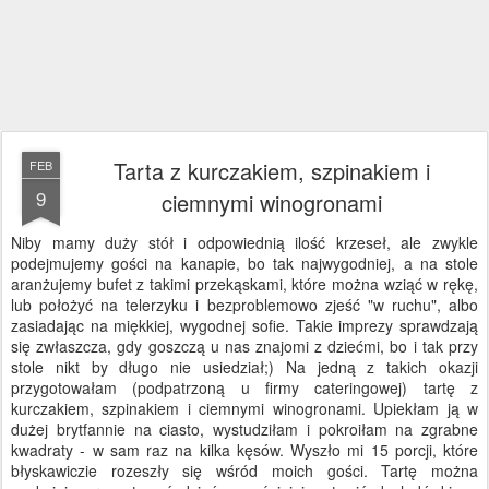
Tarta z kurczakiem, szpinakiem i
FEB
9
ciemnymi winogronami
Niby mamy duży stół i odpowiednią ilość krzeseł, ale zwykle
podejmujemy gości na kanapie, bo tak najwygodniej, a na stole
aranżujemy bufet z takimi przekąskami, które można wziąć w rękę,
lub położyć na telerzyku i bezproblemowo zjeść "w ruchu", albo
zasiadając na miękkiej, wygodnej sofie. Takie imprezy sprawdzają
się zwłaszcza, gdy goszczą u nas znajomi z dziećmi, bo i tak przy
stole nikt by długo nie usiedział;) Na jedną z takich okazji
przygotowałam (podpatrzoną u firmy cateringowej) tartę z
kurczakiem, szpinakiem i ciemnymi winogronami. Upiekłam ją w
dużej brytfannie na ciasto, wystudziłam i pokroiłam na zgrabne
kwadraty - w sam raz na kilka kęsów. Wyszło mi 15 porcji, które
błyskawiczie rozeszły się wśród moich gości. Tartę można