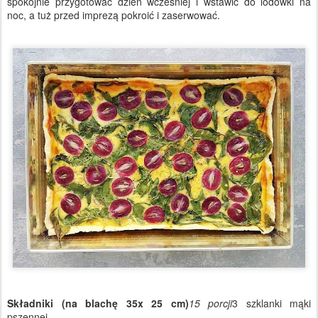
spokojnie przygotować dzień wcześniej i wstawić do lodówki na
noc, a tuż przed imprezą pokroić i zaserwować.
Składniki (na blachę 35x 25 cm)
15 porcji
3 szklanki mąki
pszennej