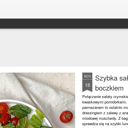
Szybka sał
NOV
18
boczkiem
Połączenie sałaty rzymski
kwaskowymi pomidorkami, 
parmezanem to ostatnio moj
dressingiem z zalewy z anan
miodowej musztardy. Z bagi
sprawdza się na szybki lunc