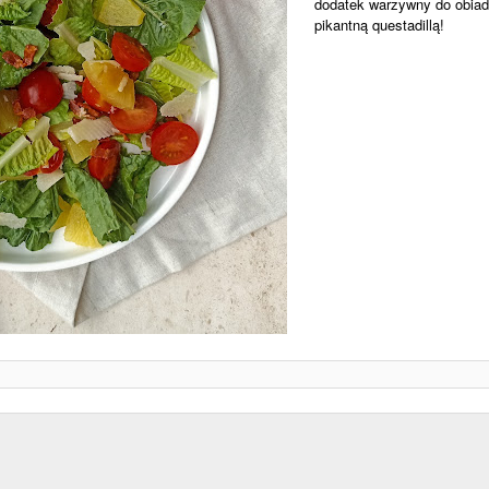
dodatek warzywny do obiadu
pikantną questadillą!