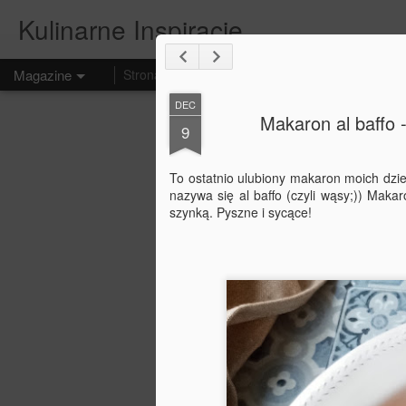
Kulinarne Inspiracje
Magazine
Strona główna
DEC
Makaron al baffo
9
To ostatnio ulubiony makaron moich dziec
nazywa się al baffo (czyli wąsy;)) Ma
szynką. Pyszne i sycące!