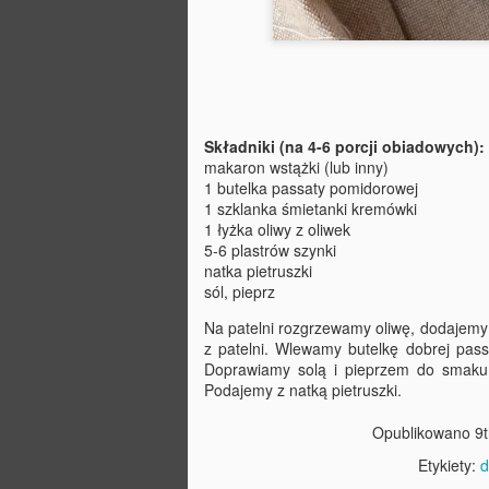
Sałatka z tortellini ze
DEC
Składniki (na 4-6 porcji obiadowych):
30
szpinakiem
makaron wstążki (lub inny)
1 butelka passaty pomidorowej
Szybka, prosta i bardzo pożywna
1 szklanka śmietanki kremówki
sałatka na wszelkiego rodzaju
1 łyżka oliwy z oliwek
imprezy i przyjęcia oraz na lunch
5-6 plastrów szynki
do pracy. Wykorzystałam świeże
natka pietruszki
tortellini z szynką dojrzewającą,
sól, pieprz
do tego garść młodych listków
szpinaku, suszone pomidory,
D
Na patelni rozgrzewamy oliwę, dodajemy
pestki słonecznika i dyni, dymka -
z patelni. Wlewamy butelkę dobrej pass
choć równie dobrze sprawdzi się
Doprawiamy solą i pieprzem do smaku
drobno posiekana czerwona
Podajemy z natką pietruszki.
s
cebulka. Sporo pieprzu oraz
m
dressing z oliwy, miodu,
Opublikowano
9
b
musztardy francuskiej i cytryny.
Etykiety:
d