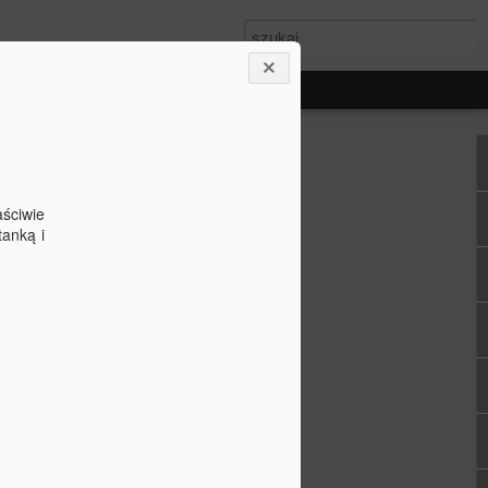
aściwie
anką i
u
hit tegorocznych
zybciej niż
ożna je zrobić dwa,
To także fajna