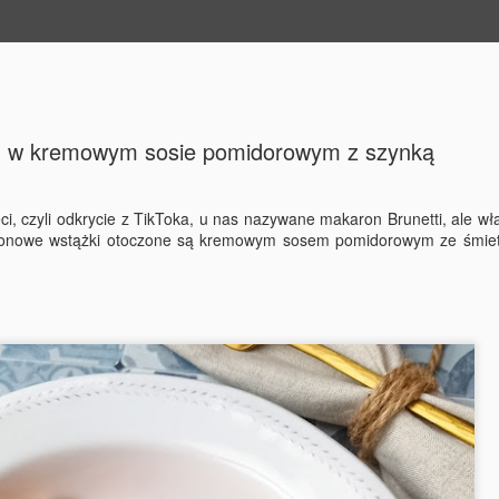
 - w kremowym sosie pomidorowym z szynką
i, czyli odkrycie z TikToka, u nas nazywane makaron Brunetti, ale wł
karonowe wstążki otoczone są kremowym sosem pomidorowym ze śmiet
Bakłażan po kaszubsk
DEC
30
Bakłażan ala śledź po kaszubsku to był 
świąt w mojej rodzinie! Zniknął ze stołu s
śledzie;) Robi się je szybko, a co ważniejsze, m
trzy dni wcześniej - będą jeszcze smaczniejsze. 
alternatywa dla wszystkich wegetarian i wegan!