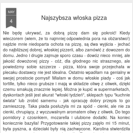
MAY
Najszybsza włoska pizza
4
Nie będę ukrywać, za dobrą pizzę dam się pokroić! Kiedy
wieczorem (wiem, że to najmniej odpowiednia pora na obżarstwo!)
najdzie mnie niedoparta ochota na pizzę, są dwa wyjścia - jechać
do najbliższej dobrej, włoskiej pizzerii, albo zamówić z dowozem do
domu. Jedno i drugie zajmuje sporo czasu - dowóz nieco mniej, ale
jakość dowożonej pizzy - cóż, dla głodnego nic strasznego, ale
powiedzmy sobie szczerze - pizza, która swoje przejechała w
plecaku dostawcy nie jest idealna. Ostatnio wpadłam na genialny w
swojej prostocie pomysł! Miałam w domu włoskie piady - coś jak
tortille, tylko nieco grubsze i mają w składzie oliwę z oliwek, dzięki
czemu smakują znacznie lepiej. Można je kupić w supermarketach,
dyskontach jeśli jest akurat "włoski tydzień", sklepach typu "kuchnie
świata" lub zrobić samemu - jak opracuję dobry przepis to go
zamieszczę. Taka piada posłużyła mi za spód - cienki, ale nie za
cienki, chrupiący, z wyczuwalnym aromatem oliwy z oliwek. Do tego
pomidory z czosnkiem, mozarella i ulubione dodatki. Na koniec
koniecznie bazylia! Przygotowanie takiej pizzy zajęło mi 15 minut,
była pyszna, a dzieciaki były nią zachwycone. Karolina stwierdziła