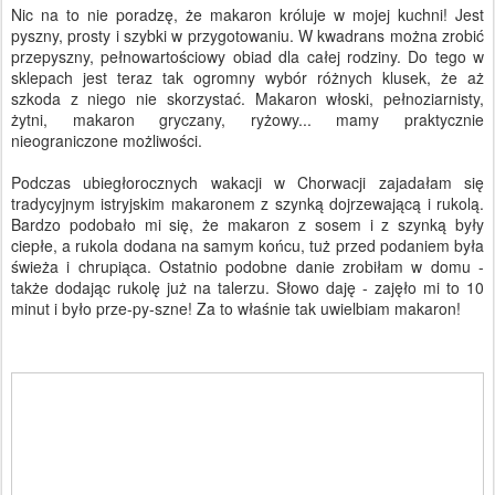
Nic na to nie poradzę, że makaron króluje w mojej kuchni! Jest
pyszny, prosty i szybki w przygotowaniu. W kwadrans można zrobić
przepyszny, pełnowartościowy obiad dla całej rodziny. Do tego w
sklepach jest teraz tak ogromny wybór różnych klusek, że aż
szkoda z niego nie skorzystać. Makaron włoski, pełnoziarnisty,
żytni, makaron gryczany, ryżowy... mamy praktycznie
nieograniczone możliwości.
Podczas ubiegłorocznych wakacji w Chorwacji zajadałam się
tradycyjnym istryjskim makaronem z szynką dojrzewającą i rukolą.
Bardzo podobało mi się, że makaron z sosem i z szynką były
ciepłe, a rukola dodana na samym końcu, tuż przed podaniem była
świeża i chrupiąca. Ostatnio podobne danie zrobiłam w domu -
także dodając rukolę już na talerzu. Słowo daję - zajęło mi to 10
minut i było prze-py-szne! Za to właśnie tak uwielbiam makaron!