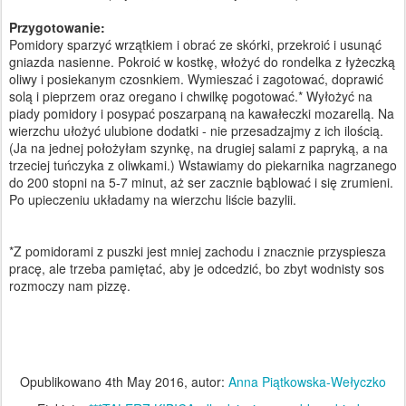
Przygotowanie:
Pomidory sparzyć wrzątkiem i obrać ze skórki, przekroić i usunąć
gniazda nasienne. Pokroić w kostkę, włożyć do rondelka z łyżeczką
oliwy i posiekanym czosnkiem. Wymieszać i zagotować, doprawić
solą i pieprzem oraz oregano i chwilkę pogotować.* Wyłożyć na
piady pomidory i posypać poszarpaną na kawałeczki mozarellą. Na
wierzchu ułożyć ulubione dodatki - nie przesadzajmy z ich ilością.
(Ja na jednej położyłam szynkę, na drugiej salami z papryką, a na
trzeciej tuńczyka z oliwkami.) Wstawiamy do piekarnika nagrzanego
do 200 stopni na 5-7 minut, aż ser zacznie bąblować i się zrumieni.
Po upieczeniu układamy na wierzchu liście bazylii.
*Z pomidorami z puszki jest mniej zachodu i znacznie przyspiesza
pracę, ale trzeba pamiętać, aby je odcedzić, bo zbyt wodnisty sos
rozmoczy nam pizzę.
Opublikowano
4th May 2016
, autor:
Anna Piątkowska-Wełyczko