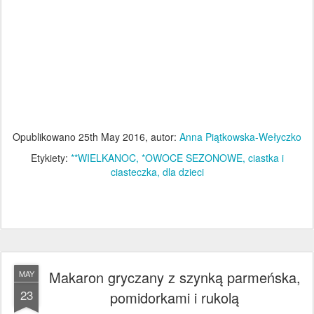
Opublikowano
25th May 2016
, autor:
Anna Piątkowska-Wełyczko
Etykiety:
**WIELKANOC
*OWOCE SEZONOWE
ciastka i
ciasteczka
dla dzieci
Makaron gryczany z szynką parmeńska,
MAY
23
pomidorkami i rukolą