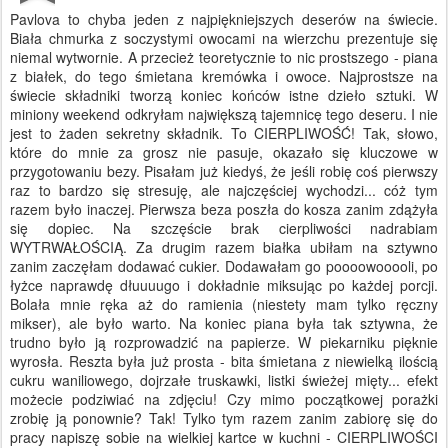
Pavlova to chyba jeden z najpiękniejszych deserów na świecie.
Biała chmurka z soczystymi owocami na wierzchu prezentuje się
niemal wytwornie. A przecież teoretycznie to nic prostszego - piana
z białek, do tego śmietana kremówka i owoce. Najprostsze na
świecie składniki tworzą koniec końców istne dzieło sztuki. W
miniony weekend odkryłam największą tajemnicę tego deseru. I nie
jest to żaden sekretny składnik. To CIERPLIWOŚĆ! Tak, słowo,
które do mnie za grosz nie pasuje, okazało się kluczowe w
przygotowaniu bezy. Pisałam już kiedyś, że jeśli robię coś pierwszy
raz to bardzo się stresuję, ale najczęściej wychodzi... cóż tym
razem było inaczej. Pierwsza beza poszła do kosza zanim zdążyła
się dopiec. Na szczęście brak cierpliwości nadrabiam
WYTRWAŁOŚCIĄ. Za drugim razem białka ubiłam na sztywno
zanim zaczęłam dodawać cukier. Dodawałam go poooowooooli, po
łyżce naprawdę dłuuuugo i dokładnie miksując po każdej porcji.
Bolała mnie ręka aż do ramienia (niestety mam tylko ręczny
mikser), ale było warto. Na koniec piana była tak sztywna, że
trudno było ją rozprowadzić na papierze. W piekarniku pięknie
wyrosła. Reszta była już prosta - bita śmietana z niewielką ilością
cukru waniliowego, dojrzałe truskawki, listki świeżej mięty... efekt
możecie podziwiać na zdjęciu! Czy mimo początkowej porażki
zrobię ją ponownie? Tak! Tylko tym razem zanim zabiorę się do
pracy napiszę sobie na wielkiej kartce w kuchni - CIERPLIWOŚCI