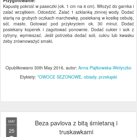
Przygotowanie:
Kapustę pokroić w paseczki (ok. 1 cm na 4 cm). Włożyć do garnka i
zalać wrzątkiem. Odcedzić. Zalać 1 szklanką zimnej wody. Dodać
startą na grubych oczkach marchewkę, posiekaną w kostkę cebulę,
sól, masło. Gotować pod przykryciem ok. 30 minut. Dodać
posiekany koperek i zagotować ponownie. Dodać cukier i sok z
cytryny, wymieszać. Jeśli potrzeba dodać soli, cukru lub kwasku
żeby zrównoważyć smaki.
Opublikowano
30th May 2016
, autor:
Anna Piątkowska-Wełyczko
Etykiety:
*OWOCE SEZONOWE
obiady
przekąski
Beza pavlova z bitą śmietaną i
MAY
25
truskawkami