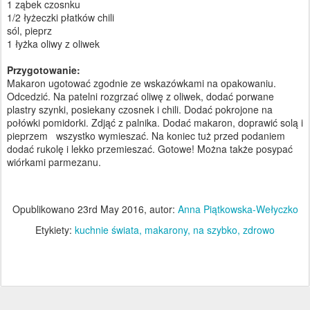
1 ząbek czosnku
1/2 łyżeczki płatków chili
sól, pieprz
1 łyżka oliwy z oliwek
Przygotowanie:
Makaron ugotować zgodnie ze wskazówkami na opakowaniu.
Odcedzić. Na patelni rozgrzać oliwę z oliwek, dodać porwane
plastry szynki, posiekany czosnek i chili. Dodać pokrojone na
połówki pomidorki. Zdjąć z palnika. Dodać makaron, doprawić solą i
pieprzem wszystko wymieszać. Na koniec tuż przed podaniem
dodać rukolę i lekko przemieszać. Gotowe! Można także posypać
wiórkami parmezanu.
Opublikowano
23rd May 2016
, autor:
Anna Piątkowska-Wełyczko
Etykiety:
kuchnie świata
makarony
na szybko
zdrowo