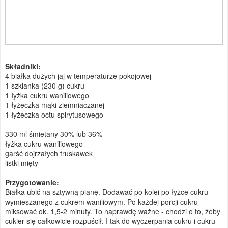
Składniki:
4 białka dużych jaj w temperaturze pokojowej
1 szklanka (230 g) cukru
1 łyżka cukru waniliowego
1 łyżeczka mąki ziemniaczanej
1 łyżeczka octu spirytusowego
330 ml śmietany 30% lub 36%
łyżka cukru waniliowego
garść dojrzałych truskawek
listki mięty
Przygotowanie:
Białka ubić na sztywną pianę. Dodawać po kolei po łyżce cukru
wymieszanego z cukrem waniliowym. Po każdej porcji cukru
miksować ok. 1,5-2 minuty. To naprawdę ważne - chodzi o to, żeby
cukier się całkowicie rozpuścił. I tak do wyczerpania cukru i cukru