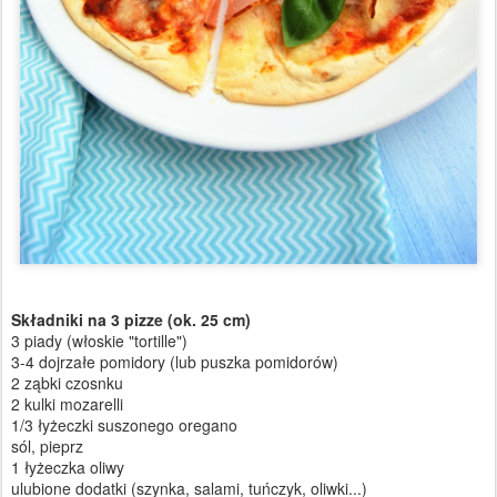
Składniki na 3 pizze (ok. 25 cm)
3 piady (włoskie "tortille")
3-4 dojrzałe pomidory (lub puszka pomidorów)
2 ząbki czosnku
2 kulki mozarelli
1/3 łyżeczki suszonego oregano
sól, pieprz
1 łyżeczka oliwy
ulubione dodatki (szynka, salami, tuńczyk, oliwki...)