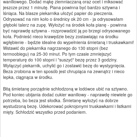
waniliowego. Dodać mąkę ziemniaczaną oraz ocet i miksować
jeszcze przez 1 minutę. Piana powinna być bardzo sztywna i
lśniąca. Na blasze piekarnika ułożyć papier do pieczenia.
Odrysować na nim koło o średnicy ok 20 cm - ja odrysowałam
głęboki talerz na zupę. Wyłożyć na środek koła pianę - powinna
być naprawdę sztywna - rozprowadzić ją po brzegi odrysowanego
koła. Podnieść nieco krawędzie bezy zostawiając na środku
wgłębienie - będzie idealne do wypełnienia śmietaną i truskawkami!
Wstawić do piekarnika nagrzanego do 130 stopni (bez
termoobiegu) na 25-30 minut. Po tym czasie zmniejszyć
temperaturę do 100 stopni i "suszyć" bezę przez 3 godziny.
Wyłączyć piekarnik, uchylić go i zostawić bezę do wystygnięcia.
Beza zrobiona w ten sposób jest chrupiąca na zewnątrz i nieco
lepka, ciągnąca w środku.
Bitą śmietanę porządnie schłodzoną w lodówce ubić na sztywno.
Pod koniec ubijania dodać cukier waniliowy - naprawdę niewiele go
potrzeba, bo beza jest słodka. Śmietanę wyłożyć na dobrze
wystudzoną bezę. Udekorować pokrojonymi truskawkami i listkami
mięty. Schłodzić wszystko przed podaniem.