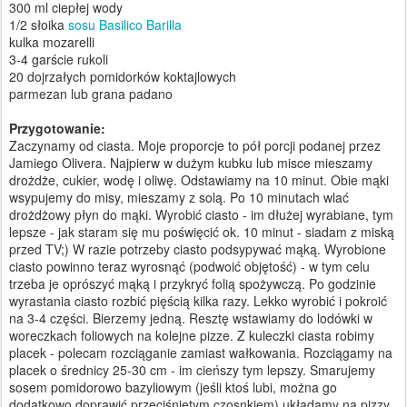
300 ml ciepłej wody
1/2 słoika
sosu Basilico Barilla
kulka mozarelli
3-4 garście rukoli
20 dojrzałych pomidorków koktajlowych
parmezan lub grana padano
Przygotowanie:
Zaczynamy od ciasta. Moje proporcje to pół porcji podanej przez
Jamiego Olivera. Najpierw w dużym kubku lub misce mieszamy
drożdże, cukier, wodę i oliwę. Odstawiamy na 10 minut. Obie mąki
wsypujemy do misy, mieszamy z solą. Po 10 minutach wlać
drożdżowy płyn do mąki. Wyrobić ciasto - im dłużej wyrabiane, tym
lepsze - jak staram się mu poświęcić ok. 10 minut - siadam z miską
przed TV;) W razie potrzeby ciasto podsypywać mąką. Wyrobione
ciasto powinno teraz wyrosnąć (podwoić objętość) - w tym celu
trzeba je oprószyć mąką i przykryć folią spożywczą. Po godzinie
wyrastania ciasto rozbić pięścią kilka razy. Lekko wyrobić i pokroić
na 3-4 części. Bierzemy jedną. Resztę wstawiamy do lodówki w
woreczkach foliowych na kolejne pizze. Z kuleczki ciasta robimy
placek - polecam rozciąganie zamiast wałkowania. Rozciągamy na
placek o średnicy 25-30 cm - im cieńszy tym lepszy. Smarujemy
sosem pomidorowo bazyliowym (jeśli ktoś lubi, można go
dodatkowo doprawić przeciśniętym czosnkiem) układamy na pizzy