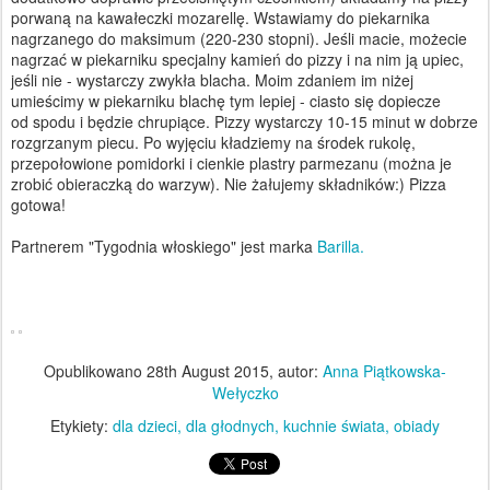
porwaną na kawałeczki mozarellę. Wstawiamy do piekarnika
nagrzanego do maksimum (220-230 stopni). Jeśli macie, możecie
nagrzać w piekarniku specjalny kamień do pizzy i na nim ją upiec,
jeśli nie - wystarczy zwykła blacha. Moim zdaniem im niżej
umieścimy w piekarniku blachę tym lepiej - ciasto się dopiecze
od spodu i będzie chrupiące. Pizzy wystarczy 10-15 minut w dobrze
rozgrzanym piecu. Po wyjęciu kładziemy na środek rukolę,
przepołowione pomidorki i cienkie plastry parmezanu (można je
zrobić obieraczką do warzyw). Nie żałujemy składników:) Pizza
gotowa!
Partnerem "Tygodnia włoskiego" jest marka
Barilla.
Opublikowano
28th August 2015
, autor:
Anna Piątkowska-
Wełyczko
Etykiety:
dla dzieci
dla głodnych
kuchnie świata
obiady