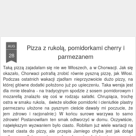
Pizza z rukolą, pomidorkami cherry i
AUG
28
parmezanem
Taką pizzą zajadałam się nie we Włoszech, a w Chorwacji. Jak się
okazało, Chorwaci potrafią zrobić równie pyszną pizzę, jak Włosi.
Podczas ostatnich wakacji zjadłam nieprzyzwoicie dużo pizzy, na
której główne dodatki położono już po upieczeniu. Taka wersja jest
dla mnie idealna - na tradycyjnym spodzie z sosem pomidorowym i
mozarellą znalazło się coś w rodzaju sałatki. Chrupiąca, trochę
ostra w smaku rukola, świeże słodkie pomidorki i cieniutkie plastry
parmezanu ułożone na pysznym cieście dawały mi poczucie, że
jem zdrowo i racjonalnie;) W końcu surowe warzywa to samo
zdrowie! Postanowiłam ten smak odtworzyć w domu. Oczywiście,
największym wyzwaniem było ciasto. Robiłam już wiele wariacji na
temat ciasta do pizzy, ale przepis Jamiego chyba jest jak dotąd